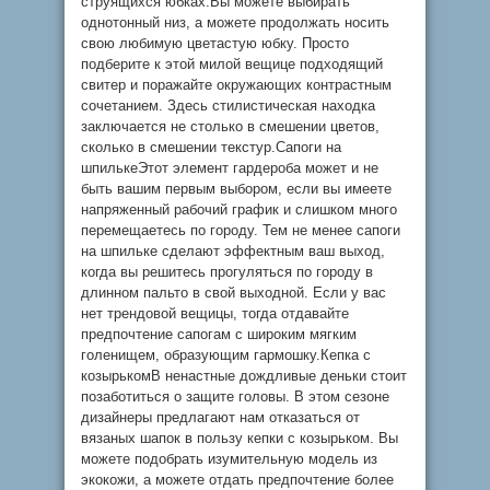
струящихся юбках.Вы можете выбирать
однотонный низ, а можете продолжать носить
свою любимую цветастую юбку. Просто
подберите к этой милой вещице подходящий
свитер и поражайте окружающих контрастным
сочетанием. Здесь стилистическая находка
заключается не столько в смешении цветов,
сколько в смешении текстур.Сапоги на
шпилькеЭтот элемент гардероба может и не
быть вашим первым выбором, если вы имеете
напряженный рабочий график и слишком много
перемещаетесь по городу. Тем не менее сапоги
на шпильке сделают эффектным ваш выход,
когда вы решитесь прогуляться по городу в
длинном пальто в свой выходной. Если у вас
нет трендовой вещицы, тогда отдавайте
предпочтение сапогам с широким мягким
голенищем, образующим гармошку.Кепка с
козырькомВ ненастные дождливые деньки стоит
позаботиться о защите головы. В этом сезоне
дизайнеры предлагают нам отказаться от
вязаных шапок в пользу кепки с козырьком. Вы
можете подобрать изумительную модель из
экокожи, а можете отдать предпочтение более