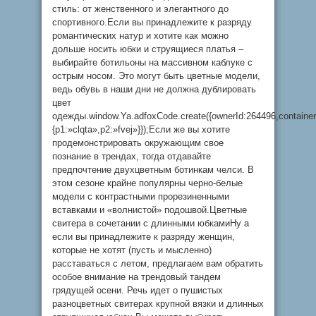
стиль: от женственного и элегантного до
спортивного.Если вы принадлежите к разряду
романтических натур и хотите как можно
дольше носить юбки и струящиеся платья –
выбирайте ботильоны на массивном каблуке с
острым носом. Это могут быть цветные модели,
ведь обувь в наши дни не должна дублировать
цвет
одежды.window.Ya.adfoxCode.create({ownerId:264496,containe
{p1:»clqta»,p2:»fvej»}});Если же вы хотите
продемонстрировать окружающим свое
познание в трендах, тогда отдавайте
предпочтение двухцветным ботинкам челси. В
этом сезоне крайне популярны черно-белые
модели с контрастными прорезиненными
вставками и «волнистой» подошвой.Цветные
свитера в сочетании с длинными юбкамиНу а
если вы принадлежите к разряду женщин,
которые не хотят (пусть и мысленно)
расставаться с летом, предлагаем вам обратить
особое внимание на трендовый тандем
грядущей осени. Речь идет о пушистых
разноцветных свитерах крупной вязки и длинных