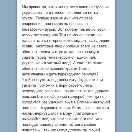
Мы привыкли, что к концу лета наше настроение
ухудшается, и в голосе появляются нотки
грусти. Теплые жаркие дни имеют свое
очарование, они насквозь пронизаны
беззаботной аурой. Вот почему так не хочется,
чтобы лето уходило.Тем не менее среди нас
есть те, кто с нетерпением ожидает наступления
осени. Некоторые люди больше всего на свете
обожают слушать стук дождя по карнизу и
сидеть перед телевизором с чашкой чая,
укутавшись в уютный плед. А еще эти люди
обожают яркие осенние краски.Тоже с
нетерпением ждете переходного периода?
Чтобы погулять под осенним дождичком или
удивить прохожих в пору бабьего лета,
необходимо запастись этими пятью трендовыми
вещами.БотинкиОсенний гардероб никогда не
обходится без удобной обуви. Ботинки на грубой
подошве, шнуровка, челси, ботильоны с острым
носом, вернувшаяся в моду платформа –
выбирайте все, что вам нравится, и все, что
подходит вашему стилю. Ботинки крайне
популярны, так как могут дополнить любой