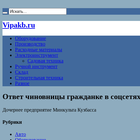
Vipakb.ru
Оборудование
Производство
Расходные материалы
Электроинструмент
Садовая техника
Ручной инструмент
Склад
Строительная техника
Разное
Ответ чиновницы гражданке в соцсетя
Дочернее предприятие Минкульта Кузбасса
Рубрики
Авто
Оборудование