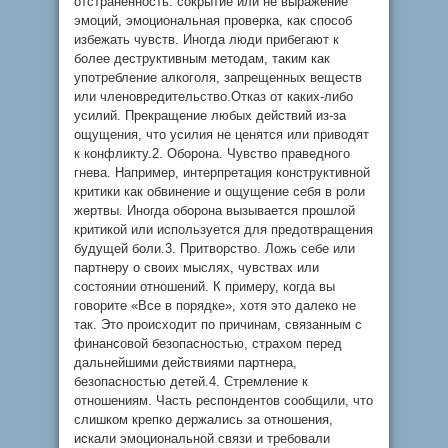
отстраненность: сокрытие или не выражение
эмоций, эмоциональная проверка, как способ
избежать чувств. Иногда люди прибегают к
более деструктивным методам, таким как
употребление алкоголя, запрещенных веществ
или членовредительство.Отказ от каких-либо
усилий. Прекращение любых действий из-за
ощущения, что усилия не ценятся или приводят
к конфликту.2. Оборона. Чувство праведного
гнева. Например, интерпретация конструктивной
критики как обвинение и ощущение себя в роли
жертвы. Иногда оборона вызывается прошлой
критикой или используется для предотвращения
будущей боли.3. Притворство. Ложь себе или
партнеру о своих мыслях, чувствах или
состоянии отношений. К примеру, когда вы
говорите «Все в порядке», хотя это далеко не
так. Это происходит по причинам, связанным с
финансовой безопасностью, страхом перед
дальнейшими действиями партнера,
безопасностью детей.4. Стремление к
отношениям. Часть респондентов сообщили, что
слишком крепко держались за отношения,
искали эмоциональной связи и требовали