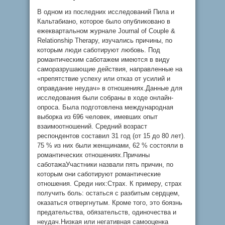
В одном из последних исследований Пила и
Кальтабиано, которое было опубликовано в
ежеквартальном журнале Journal of Couple &
Relationship Therapy, изучались причины, по
которым люди саботируют любовь. Под
романтическим саботажем имеются в виду
саморазрушающие действия, направленные на
«препятствие успеху или отказ от усилий и
оправдание неудач» в отношениях.Данные для
исследования были собраны в ходе онлайн-
опроса. Была подготовлена международная
выборка из 696 человек, имевших опыт
взаимоотношений. Средний возраст
респондентов составил 31 год (от 15 до 80 лет).
75 % из них были женщинами, 62 % состояли в
романтических отношениях.Причины
саботажаУчастники назвали пять причин, по
которым они саботируют романтические
отношения. Среди них:Страх. К примеру, страх
получить боль: остаться с разбитым сердцем,
оказаться отвергнутым. Кроме того, это боязнь
предательства, обязательств, одиночества и
неудач.Низкая или негативная самооценка