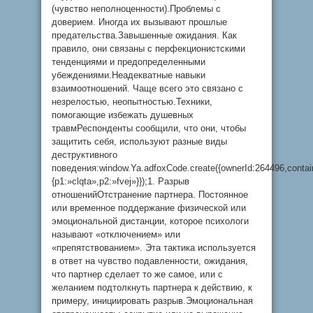
(чувство неполноценности).Проблемы с
доверием. Иногда их вызывают прошлые
предательства.Завышенные ожидания. Как
правило, они связаны с перфекционистскими
тенденциями и предопределенными
убеждениями.Неадекватные навыки
взаимоотношений. Чаще всего это связано с
незрелостью, неопытностью.Техники,
помогающие избежать душевных
травмРеспонденты сообщили, что они, чтобы
защитить себя, используют разные виды
деструктивного
поведения:window.Ya.adfoxCode.create({ownerId:264496,conta
{p1:»clqta»,p2:»fvej»}});1. Разрыв
отношенийОтстранение партнера. Постоянное
или временное поддержание физической или
эмоциональной дистанции, которое психологи
называют «отключением» или
«препятствованием». Эта тактика используется
в ответ на чувство подавленности, ожидания,
что партнер сделает то же самое, или с
желанием подтолкнуть партнера к действию, к
примеру, инициировать разрыв.Эмоциональная