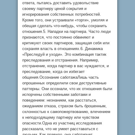
ответа, пытаясь доставить удовольствие
своему партнеру ценой сокрытия и
игнорирования собственных потребностей.
Кроме того, они устраивали «торги», умоляя и
обещая сделать что-нибудь, чтобы сохранить
отношения.5. Нападки на партнера. Часто люди
признаются, что постоянно обвиняют и
критикуют своих партнеров, защищая себя или
сохраняя власть в отношениях.6. Динамика
«Преследуй и уходи». Это комбинация тактик
преследования и отстранения. Например,
отстранение, когда партнер в вас нуждается, и
преследование, когда он избегает
общения.Осознание саботажаЛишь часть
опрошенных определили свои деструктивные
паттерны. Они осознали, что их отношения были
испорчены собственными заботами и
поведением: незнанием, как расстаться,
ожиданием отказа, страхом быть брошенным,
склонностью к самопожертвованию, влечением
к неподходящему партнеру или чувством
опасности.Одна из участниц исследования
рассказала, что не умеет расставаться с
людьми. Как правило, она саботирует