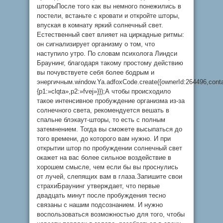
шторыПосле того как вы немного понежились в
постели, встаньте с кровати и откройте шторы,
впуская в комнату яркий солнечный свет.
Естественный свет влияет на циркадные ритмы:
он сигнализирует организму о том, что
наступило утро. По словам психолога Линдси
Браунинг, благодаря такому простому действию
вы почувствуете себя более бодрым и
энергичным.window.Ya.adfoxCode.create({ownerId:264496,cont
{p1:»clqta»,p2:»fvej»}});А чтобы происходило
такое интенсивное пробуждение организма из-за
солнечного света, рекомендуется вешать в
спальне блэкаут-шторы, то есть с полным
затемнением. Тогда вы сможете высыпаться до
того времени, до которого вам нужно. И при
открытии штор по пробуждении солнечный свет
окажет на вас более сильное воздействие в
хорошем смысле, чем если бы вы проснулись
от лучей, слепящих вам в глаза.Запишите свои
страхиБраунинг утверждает, что первые
двадцать минут после пробуждения тесно
связаны с нашим подсознанием. И нужно
воспользоваться возможностью для того, чтобы