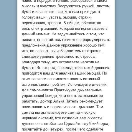
навести порядок в голове, разобраться в своих
мыслях и чувствах.Вооружитесь ручкой, листом
бумаги и запишите все, что вам приходит в
голову: ваши чувства, эмоции, страхи,
переживания, тревоги. В общем, абсолютно
весь спектр эмоций, который вы испытываете в
данный момент. Не задумывайтесь о том, что
пишите, не пытайтесь грамотно сформулировать
предложения.Данное упражнение хорошо тем,
что, во-первых, вы избавляетесь от страхов,
снижаете уровень тревожности, стресса
благодаря тому, что оставляете негатив на
бумаге. Во-вторых, впоследствии такой дневник
пригодится вам для анализа ваших эмоций. По
этим записям вы сможете понять истинный
источник своих проблем. Используйте дневник
для самоанализа.Практикуйте дыхательные
упражненияПрежде, чем сесть за компьютер
работать, доктор Алька Патель рекомендует
восстановить и нормализовать дыхание. Тем
самым вы активизируете симпатическую
нервную систему, что позволит вам обрести
душевное спокойствие.Сделайте глубокий вдох,
посчитайте до четырех, после чего сделайте