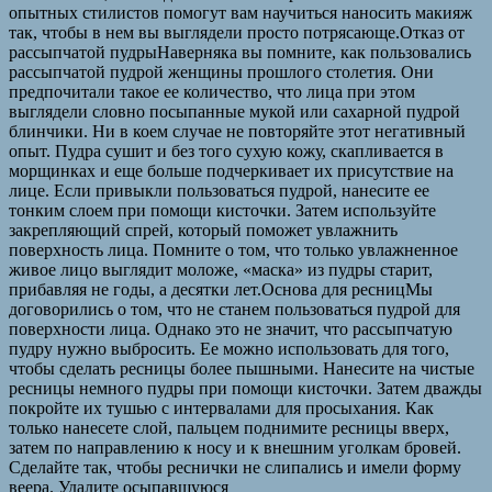
опытных стилистов помогут вам научиться наносить макияж
так, чтобы в нем вы выглядели просто потрясающе.Отказ от
рассыпчатой пудрыНаверняка вы помните, как пользовались
рассыпчатой пудрой женщины прошлого столетия. Они
предпочитали такое ее количество, что лица при этом
выглядели словно посыпанные мукой или сахарной пудрой
блинчики. Ни в коем случае не повторяйте этот негативный
опыт. Пудра сушит и без того сухую кожу, скапливается в
морщинках и еще больше подчеркивает их присутствие на
лице. Если привыкли пользоваться пудрой, нанесите ее
тонким слоем при помощи кисточки. Затем используйте
закрепляющий спрей, который поможет увлажнить
поверхность лица. Помните о том, что только увлажненное
живое лицо выглядит моложе, «маска» из пудры старит,
прибавляя не годы, а десятки лет.Основа для ресницМы
договорились о том, что не станем пользоваться пудрой для
поверхности лица. Однако это не значит, что рассыпчатую
пудру нужно выбросить. Ее можно использовать для того,
чтобы сделать ресницы более пышными. Нанесите на чистые
ресницы немного пудры при помощи кисточки. Затем дважды
покройте их тушью с интервалами для просыхания. Как
только нанесете слой, пальцем поднимите ресницы вверх,
затем по направлению к носу и к внешним уголкам бровей.
Сделайте так, чтобы реснички не слипались и имели форму
веера. Удалите осыпавшуюся