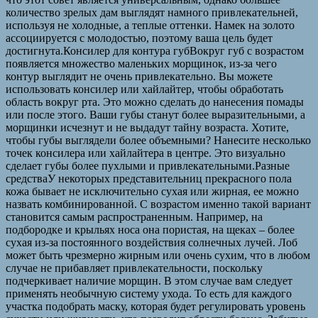
количество зрелых дам выглядят намного привлекательней,
используя не холодные, а теплые оттенки. Намек на золото
ассоциируется с молодостью, поэтому ваша цель будет
достигнута.Консилер для контура губВокруг губ с возрастом
появляется множество маленьких морщинок, из-за чего
контур выглядит не очень привлекательно. Вы можете
использовать консилер или хайлайтер, чтобы обработать
область вокруг рта. Это можно сделать до нанесения помады
или после этого. Ваши губы станут более выразительными, а
морщинки исчезнут и не выдадут тайну возраста. Хотите,
чтобы губы выглядели более объемными? Нанесите несколько
точек консилера или хайлайтера в центре. Это визуально
сделает губы более пухлыми и привлекательными.Разные
средстваУ некоторых представительниц прекрасного пола
кожа бывает не исключительно сухая или жирная, ее можно
назвать комбинированной. С возрастом именно такой вариант
становится самым распространенным. Например, на
подбородке и крыльях носа она пористая, на щеках – более
сухая из-за постоянного воздействия солнечных лучей. Лоб
может быть чрезмерно жирным или очень сухим, что в любом
случае не прибавляет привлекательности, поскольку
подчеркивает наличие морщин. В этом случае вам следует
применять необычную систему ухода. То есть для каждого
участка подобрать маску, которая будет регулировать уровень