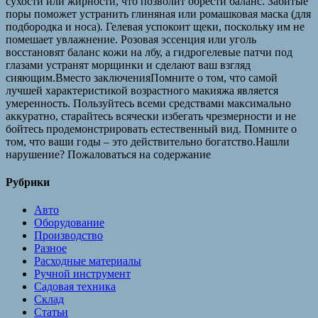
сухости или жирности, что позволит обрести баланс. Забитые
поры поможет устранить глиняная или ромашковая маска (для
подбородка и носа). Гелевая успокоит щеки, поскольку им не
помешает увлажнение. Розовая эссенция или уголь
восстановят баланс кожи на лбу, а гидрогелевые патчи под
глазами устранят морщинки и сделают ваш взгляд
сияющим.Вместо заключенияПомните о том, что самой
лучшей характеристикой возрастного макияжа является
умеренность. Пользуйтесь всеми средствами максимально
аккуратно, старайтесь всячески избегать чрезмерности и не
бойтесь продемонстрировать естественный вид. Помните о
том, что ваши годы – это действительно богатство.Нашли
нарушение? Пожаловаться на содержание
Рубрики
Авто
Оборудование
Производство
Разное
Расходные материалы
Ручной инструмент
Садовая техника
Склад
Статьи