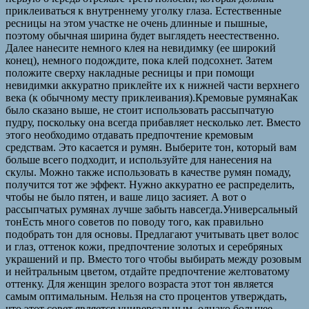
приклеиваться к внутреннему уголку глаза. Естественные
ресницы на этом участке не очень длинные и пышные,
поэтому обычная ширина будет выглядеть неестественно.
Далее нанесите немного клея на невидимку (ее широкий
конец), немного подождите, пока клей подсохнет. Затем
положите сверху накладные ресницы и при помощи
невидимки аккуратно приклейте их к нижней части верхнего
века (к обычному месту приклеивания).Кремовые румянаКак
было сказано выше, не стоит использовать рассыпчатую
пудру, поскольку она всегда прибавляет несколько лет. Вместо
этого необходимо отдавать предпочтение кремовым
средствам. Это касается и румян. Выберите тон, который вам
больше всего подходит, и используйте для нанесения на
скулы. Можно также использовать в качестве румян помаду,
получится тот же эффект. Нужно аккуратно ее распределить,
чтобы не было пятен, и ваше лицо засияет. А вот о
рассыпчатых румянах лучше забыть навсегда.Универсальный
тонЕсть много советов по поводу того, как правильно
подобрать тон для основы. Предлагают учитывать цвет волос
и глаз, оттенок кожи, предпочтение золотых и серебряных
украшений и пр. Вместо того чтобы выбирать между розовым
и нейтральным цветом, отдайте предпочтение желтоватому
оттенку. Для женщин зрелого возраста этот тон является
самым оптимальным. Нельзя на сто процентов утверждать,
что этот совет является универсальным, однако большее