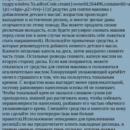
пудру.window.Ya.adfoxCode.create({ownerId:264496,containerId:
{p1:»clqta»,p2:»fvej»}});Средство для снятия макияжа с
добавлением детского маслаС возрастом происходит
выпадение и истончение ресниц, и многие зрелые дамы
огорчаются по этому поводу. Вы можете продлить своим
ресничкам молодость, если будете регулярно снимать макияж
перед сном (ни в коем случае нельзя позволять себе ложиться
спать накрашенной). Используйте привычные средства, в
которые рекомендуется добавить немного детского масла.
Капните несколько капель на диск, затем аккуратно снимите
часть туши. Остальные разводы снимите, капнув маслом на
вторую сторону диска. Если вам понравится, можете
отказаться от средства для снятия макияжа и пользоваться
исключительно маслом.Тонирующий увлажняющий кремНет
ничего страшного в том, что вы пользуетесь тональным
кремом. С возрастом кожа выглядит менее привлекательной,
поэтому равномерно нанесенная основа ей не помешает.
Чтобы тональный крем не оказался слишком сухим (не
приходилось лишний раз растягивать кожу, чтобы избежать
неравномерности нанесения), разбавьте его частью обычного
увлажняющего крема. Смешайте средства и нанесите на кожу
или сделайте это поочередно (как вам больше
нравится).Использование невидимки для приклеивания
ресницЕсли вы предпочитаете клеить накладные ресницы, в
первую очередь отрежьте треть полоски, которая должна