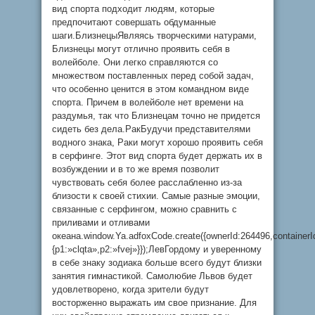
вид спорта подходит людям, которые
предпочитают совершать обдуманные
шаги.БлизнецыЯвляясь творческими натурами,
Близнецы могут отлично проявить себя в
волейболе. Они легко справляются со
множеством поставленных перед собой задач,
что особенно ценится в этом командном виде
спорта. Причем в волейболе нет времени на
раздумья, так что Близнецам точно не придется
сидеть без дела.РакБудучи представителями
водного знака, Раки могут хорошо проявить себя
в серфинге. Этот вид спорта будет держать их в
возбуждении и в то же время позволит
чувствовать себя более расслабленно из-за
близости к своей стихии. Самые разные эмоции,
связанные с серфингом, можно сравнить с
приливами и отливами
океана.window.Ya.adfoxCode.create({ownerId:264496,containe
{p1:»clqta»,p2:»fvej»}});ЛевГордому и уверенному
в себе знаку зодиака больше всего будут близки
занятия гимнастикой. Самолюбие Львов будет
удовлетворено, когда зрители будут
восторженно выражать им свое признание. Для