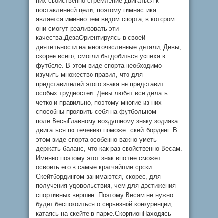
них свойственно стремление двигаться к
поставленной цели, поэтому гимнастика
является именно тем видом спорта, в котором
они смогут реализовать эти
качества.ДеваОриентируясь в своей
деятельности на многочисленные детали, Девы,
скорее всего, смогли бы добиться успеха в
футболе. В этом виде спорта необходимо
изучить множество правил, что для
представителей этого знака не представит
особых трудностей. Девы любят все делать
четко и правильно, поэтому многие из них
способны проявить себя на футбольном
поле.ВесыГлавному воздушному знаку зодиака
двигаться по течению поможет скейтбординг. В
этом виде спорта особенно важно уметь
держать баланс, что как раз свойственно Весам.
Именно поэтому этот знак вполне сможет
освоить его в самые кратчайшие сроки.
Скейтбордингом занимаются, скорее, для
получения удовольствия, чем для достижения
спортивных вершин. Поэтому Весам не нужно
будет беспокоиться о серьезной конкуренции,
катаясь на скейте в парке.СкорпионНаходясь