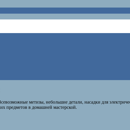
й
Всевозможные метизы, небольшие детали, насадки для электриче
их предметов в домашней мастерской.