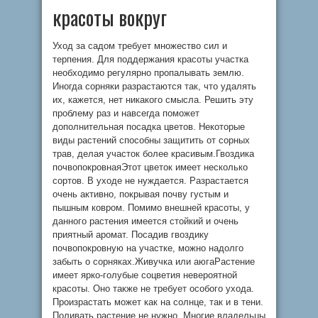
красоты вокруг
Уход за садом требует множество сил и
терпения. Для поддержания красоты участка
необходимо регулярно пропалывать землю.
Иногда сорняки разрастаются так, что удалять
их, кажется, нет никакого смысла. Решить эту
проблему раз и навсегда поможет
дополнительная посадка цветов. Некоторые
виды растений способны защитить от сорных
трав, делая участок более красивым.Гвоздика
почвопокровнаяЭтот цветок имеет несколько
сортов. В уходе не нуждается. Разрастается
очень активно, покрывая почву густым и
пышным ковром. Помимо внешней красоты, у
данного растения имеется стойкий и очень
приятный аромат. Посадив гвоздику
почвопокровную на участке, можно надолго
забыть о сорняках.Живучка или аюгаРастение
имеет ярко-голубые соцветия невероятной
красоты. Оно также не требует особого ухода.
Произрастать может как на солнце, так и в тени.
Поливать растение не нужно. Многие владельцы