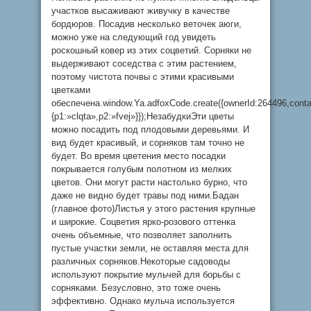
участков высаживают живучку в качестве
бордюров. Посадив несколько веточек аюги,
можно уже на следующий год увидеть
роскошный ковер из этих соцветий. Сорняки не
выдерживают соседства с этим растением,
поэтому чистота почвы с этими красивыми
цветками
обеспечена.window.Ya.adfoxCode.create({ownerId:264496,cont
{p1:»clqta»,p2:»fvej»}});НезабудкиЭти цветы
можно посадить под плодовыми деревьями. И
вид будет красивый, и сорняков там точно не
будет. Во время цветения место посадки
покрывается голубым полотном из мелких
цветов. Они могут расти настолько бурно, что
даже не видно будет травы под ними.Бадан
(главное фото)Листья у этого растения крупные
и широкие. Соцветия ярко-розового оттенка
очень объемные, что позволяет заполнить
пустые участки земли, не оставляя места для
различных сорняков.Некоторые садоводы
используют покрытие мульчей для борьбы с
сорняками. Безусловно, это тоже очень
эффективно. Однако мульча используется