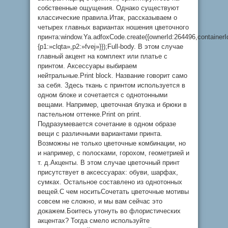
собственные ощущения. Однако существуют
классические правила.Итак, рассказываем о
четырех главных вариантах ношения цветочного
принта:window.Ya.adfoxCode.create({ownerId:264496,containe
{p1:»clqta»,p2:»fvej»}});Full-body. В этом случае
главный акцент на комплект или платье с
принтом. Аксессуары выбираем
нейтральные.Print block. Название говорит само
за себя. Здесь ткань с принтом используется в
одном блоке и сочетается с однотонными
вещами. Например, цветочная блузка и брюки в
пастельном оттенке.Print on print.
Подразумевается сочетание в одном образе
вещи с различными вариантами принта.
Возможны не только цветочные комбинации, но
и например, с полосками, горохом, геометрией и
т. д.Акценты. В этом случае цветочный принт
присутствует в аксессуарах: обуви, шарфах,
сумках. Остальное составлено из однотонных
вещей.С чем носитьСочетать цветочные мотивы
совсем не сложно, и мы вам сейчас это
докажем.Боитесь утонуть во флористических
акцентах? Тогда смело используйте