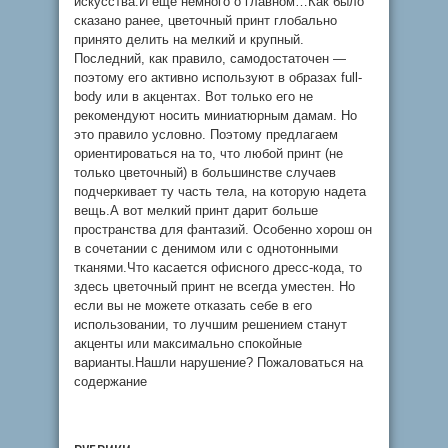
искусства.И еще немного о главном…Как было
сказано ранее, цветочный принт глобально
принято делить на мелкий и крупный.
Последний, как правило, самодостаточен —
поэтому его активно используют в образах full-
body или в акцентах. Вот только его не
рекомендуют носить миниатюрным дамам. Но
это правило условно. Поэтому предлагаем
ориентироваться на то, что любой принт (не
только цветочный) в большинстве случаев
подчеркивает ту часть тела, на которую надета
вещь.А вот мелкий принт дарит больше
пространства для фантазий. Особенно хорош он
в сочетании с денимом или с однотонными
тканями.Что касается офисного дресс-кода, то
здесь цветочный принт не всегда уместен. Но
если вы не можете отказать себе в его
использовании, то лучшим решением станут
акценты или максимально спокойные
варианты.Нашли нарушение? Пожаловаться на
содержание