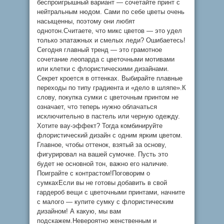
беспроигрышный вариант — сочетайте принт с
нейтральным нюдом. Сами по себе цветы очень
насыщенны, поэтому они любят
однотон.Считаете, что микс цветов — это удел
только эпатажных и смелых леди? Ошибаетесь!
Сегодня главный тренд — это грамотное
сочетание леопарда с цветочными мотивами
или клетки с флористическими дизайнами.
Секрет кроется в оттенках. Выбирайте плавные
переходы по типу градиента и «дело в шляпе».К
слову, покупка сумки с цветочным принтом не
означает, что теперь нужно облачаться
исключительно в пастель или черную одежду.
Хотите вау-эффект? Тогда комбинируйте
флористический дизайн с одним ярким цветом.
Главное, чтобы оттенок, взятый за основу,
фигурировал на вашей сумочке. Пусть это
будет не основной тон, важно его наличие.
Поиграйте с контрастом!Поговорим о
сумкахЕсли вы не готовы добавить в свой
гардероб вещи с цветочными принтами, начните
с малого — купите сумку с флористическим
дизайном! А какую, мы вам
подскажем.Невероятно женственным и