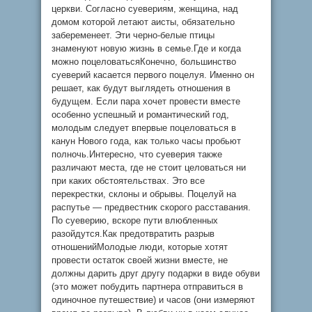
церкви. Согласно суевериям, женщина, над
домом которой летают аисты, обязательно
забеременеет. Эти черно-белые птицы
знаменуют новую жизнь в семье.Где и когда
можно поцеловатьсяКонечно, большинство
суеверий касается первого поцелуя. Именно он
решает, как будут выглядеть отношения в
будущем. Если пара хочет провести вместе
особенно успешный и романтический год,
молодым следует впервые поцеловаться в
канун Нового года, как только часы пробьют
полночь.Интересно, что суеверия также
различают места, где не стоит целоваться ни
при каких обстоятельствах. Это все
перекрестки, склоны и обрывы. Поцелуй на
распутье — предвестник скорого расставания.
По суеверию, вскоре пути влюбленных
разойдутся.Как предотвратить разрыв
отношенийМолодые люди, которые хотят
провести остаток своей жизни вместе, не
должны дарить друг другу подарки в виде обуви
(это может побудить партнера отправиться в
одиночное путешествие) и часов (они измеряют