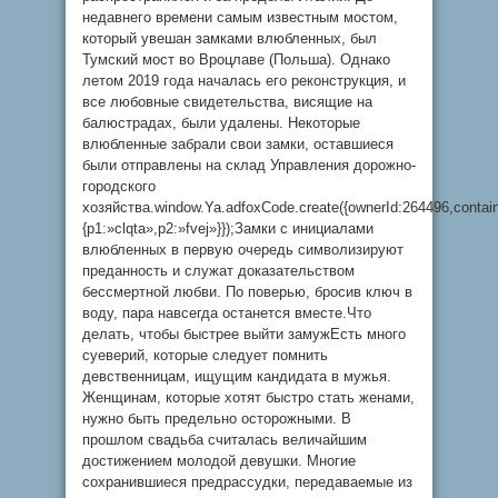
недавнего времени самым известным мостом,
который увешан замками влюбленных, был
Тумский мост во Вроцлаве (Польша). Однако
летом 2019 года началась его реконструкция, и
все любовные свидетельства, висящие на
балюстрадах, были удалены. Некоторые
влюбленные забрали свои замки, оставшиеся
были отправлены на склад Управления дорожно-
городского
хозяйства.window.Ya.adfoxCode.create({ownerId:264496,conta
{p1:»clqta»,p2:»fvej»}});Замки с инициалами
влюбленных в первую очередь символизируют
преданность и служат доказательством
бессмертной любви. По поверью, бросив ключ в
воду, пара навсегда останется вместе.Что
делать, чтобы быстрее выйти замужЕсть много
суеверий, которые следует помнить
девственницам, ищущим кандидата в мужья.
Женщинам, которые хотят быстро стать женами,
нужно быть предельно осторожными. В
прошлом свадьба считалась величайшим
достижением молодой девушки. Многие
сохранившиеся предрассудки, передаваемые из