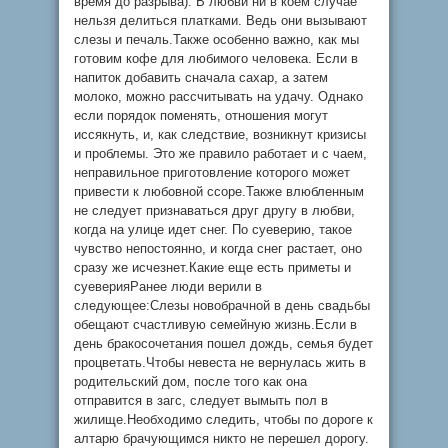
время до разрыва). В любви ни в коем случае
нельзя делиться платками. Ведь они вызывают
слезы и печаль.Также особенно важно, как мы
готовим кофе для любимого человека. Если в
напиток добавить сначала сахар, а затем
молоко, можно рассчитывать на удачу. Однако
если порядок поменять, отношения могут
иссякнуть, и, как следствие, возникнут кризисы
и проблемы. Это же правило работает и с чаем,
неправильное приготовление которого может
привести к любовной ссоре.Также влюбленным
не следует признаваться друг другу в любви,
когда на улице идет снег. По суеверию, такое
чувство непостоянно, и когда снег растает, оно
сразу же исчезнет.Какие еще есть приметы и
суеверияРанее люди верили в
следующее:Слезы новобрачной в день свадьбы
обещают счастливую семейную жизнь.Если в
день бракосочетания пошел дождь, семья будет
процветать.Чтобы невеста не вернулась жить в
родительский дом, после того как она
отправится в загс, следует вымыть пол в
жилище.Необходимо следить, чтобы по дороге к
алтарю брачующимся никто не перешел дорогу.