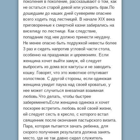
поколения в поколение, рассказывают о том, как
не остаться старой девой или ускорить брак.По
дошедшим до наших дней суевериям опаснее
всего ходить под лестницей. В начале XIX века
приговоренные к смертной казни забирались на
виселицу по лестнице. Как следствие,
попадание под нее должно принести неудачу.
Не менее опасно быть подружкой невесты более
3 раз и сидеть напротив угловой части стола,
особенно на праздниках и церемониях. Если
женщина хочет выйти замуж, ей следует
выбросить из дома все кактусы и не заводить
кошку. Говорят, что это животное отпугивает
холостяков. С другой стороны, если одинокая
женщина увидит паука над своей кроватью, у
нее может случиться внезапная взаимная
любовь.Что делать, чтобы быстрее
забеременетьЕсли женщина одинока и хочет
поскорее встретить любовь всей своей жизни,
ей следует сесть в кресло, с которого встал
священник после окончания пастырского визита.
Пара, которая пытается зачать ребенка, для
скорого получения результата должна занять
место, где не так давно сидел служитель