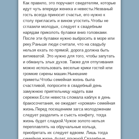
Как правило, это поручают свидетелям, которые
идут чуть впереди жениха и невесты.Незваный
гость всегда приносит счастье, его нужно к
столу пригласить и вином угостить.Чтобы не
сглазили молодых, следует к свадебным
нарядам приколоть булавки вниз головками.
После эти булавки нужно выбросить в море или
реку.Раньше люди считали, что на свадьбу
нельзя ехать по прямой, дорога должна быть
витиеватой. Это нужно для того, чтобы запутать
и обмануть злых духов. Также для отпугивания
можно использовать веселые крики гостей или
громкие сирены машин.Нынешние
приметы:Чтобы семейная жизнь была
счастливой, попросите в свадебный день
замужнюю приятельницу надеть вам
сережки.Если невеста сломала каблук в день
бракосочетания, ее ожидает «хромая» семейная
жизнь.Перед посещением загса молодоженам
следует разделить и съесть конфету, тогда
жизнь будет сладкой.Чужое золото нельзя
переплавлять на обручальные кольца,
приобретать их следует вдвоем. Лишь тогда
семейная жизнь будет дружной.Свадебные