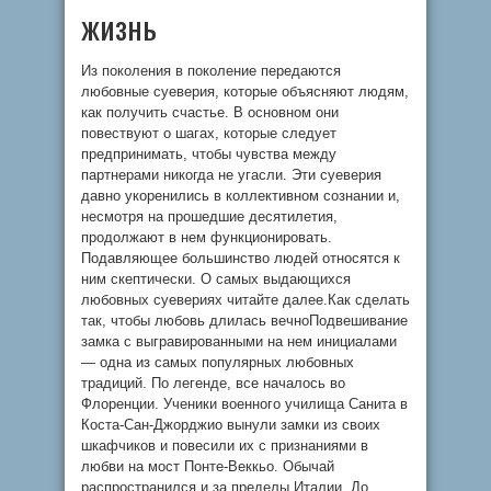
жизнь
Из поколения в поколение передаются
любовные суеверия, которые объясняют людям,
как получить счастье. В основном они
повествуют о шагах, которые следует
предпринимать, чтобы чувства между
партнерами никогда не угасли. Эти суеверия
давно укоренились в коллективном сознании и,
несмотря на прошедшие десятилетия,
продолжают в нем функционировать.
Подавляющее большинство людей относятся к
ним скептически. О самых выдающихся
любовных суевериях читайте далее.Как сделать
так, чтобы любовь длилась вечноПодвешивание
замка с выгравированными на нем инициалами
— одна из самых популярных любовных
традиций. По легенде, все началось во
Флоренции. Ученики военного училища Санита в
Коста-Сан-Джорджио вынули замки из своих
шкафчиков и повесили их с признаниями в
любви на мост Понте-Веккьо. Обычай
распространился и за пределы Италии. До