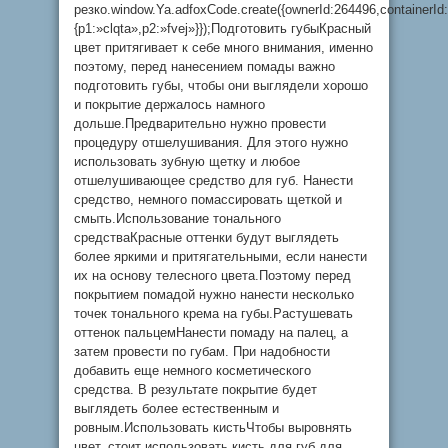
резко.window.Ya.adfoxCode.create({ownerId:264496,containerI
{p1:»clqta»,p2:»fvej»}});Подготовить губыКрасный
цвет притягивает к себе много внимания, именно
поэтому, перед нанесением помады важно
подготовить губы, чтобы они выглядели хорошо
и покрытие держалось намного
дольше.Предварительно нужно провести
процедуру отшелушивания. Для этого нужно
использовать зубную щетку и любое
отшелушивающее средство для губ. Нанести
средство, немного помассировать щеткой и
смыть.Использование тонального
средстваКрасные оттенки будут выглядеть
более яркими и притягательными, если нанести
их на основу телесного цвета.Поэтому перед
покрытием помадой нужно нанести несколько
точек тонального крема на губы.Растушевать
оттенок пальцемНанести помаду на палец, а
затем провести по губам. При надобности
добавить еще немного косметического
средства. В результате покрытие будет
выглядеть более естественным и
ровным.Использовать кистьЧтобы выровнять
цвет, стоит использовать кисть для губ для