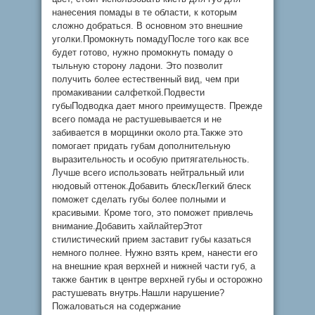
нанесения помады в те области, к которым
сложно добраться. В основном это внешние
уголки.Промокнуть помадуПосле того как все
будет готово, нужно промокнуть помаду о
тыльную сторону ладони. Это позволит
получить более естественный вид, чем при
промакивании салфеткой.Подвести
губыПодводка дает много преимуществ. Прежде
всего помада не растушевывается и не
забивается в морщинки около рта.Также это
помогает придать губам дополнительную
выразительность и особую притягательность.
Лучше всего использовать нейтральный или
нюдовый оттенок.Добавить блескЛегкий блеск
поможет сделать губы более полными и
красивыми. Кроме того, это поможет привлечь
внимание.Добавить хайлайтерЭтот
стилистический прием заставит губы казаться
немного полнее. Нужно взять крем, нанести его
на внешние края верхней и нижней части губ, а
также бантик в центре верхней губы и осторожно
растушевать внутрь.Нашли нарушение?
Пожаловаться на содержание