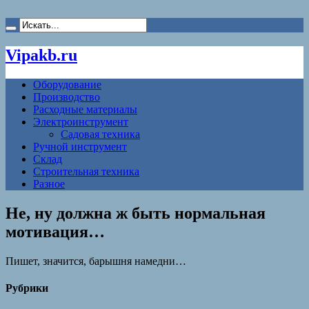
Vipakb.ru
Оборудование
Производство
Расходные материалы
Электроинструмент
Садовая техника
Ручной инструмент
Склад
Строительная техника
Разное
Не, ну должна ж быть нормальная
мотивация…
Пишет, значится, барышня намедни…
Рубрики