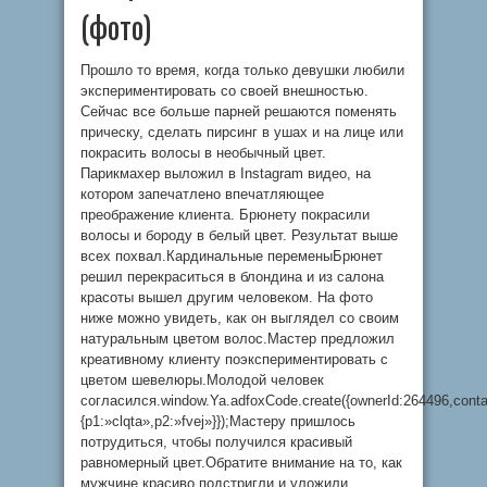
(фото)
Прошло то время, когда только девушки любили
экспериментировать со своей внешностью.
Сейчас все больше парней решаются поменять
прическу, сделать пирсинг в ушах и на лице или
покрасить волосы в необычный цвет.
Парикмахер выложил в Instagram видео, на
котором запечатлено впечатляющее
преображение клиента. Брюнету покрасили
волосы и бороду в белый цвет. Результат выше
всех похвал.Кардинальные переменыБрюнет
решил перекраситься в блондина и из салона
красоты вышел другим человеком. На фото
ниже можно увидеть, как он выглядел со своим
натуральным цветом волос.Мастер предложил
креативному клиенту поэкспериментировать с
цветом шевелюры.Молодой человек
согласился.window.Ya.adfoxCode.create({ownerId:264496,cont
{p1:»clqta»,p2:»fvej»}});Мастеру пришлось
потрудиться, чтобы получился красивый
равномерный цвет.Обратите внимание на то, как
мужчине красиво подстригли и уложили