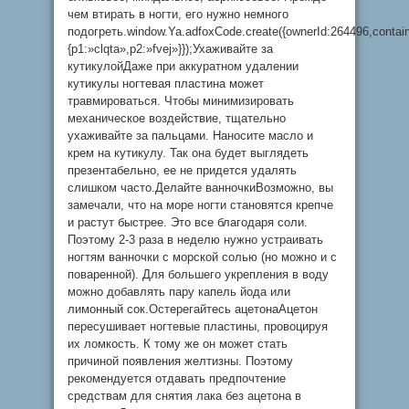
чем втирать в ногти, его нужно немного
подогреть.window.Ya.adfoxCode.create({ownerId:264496,conta
{p1:»clqta»,p2:»fvej»}});Ухаживайте за
кутикулойДаже при аккуратном удалении
кутикулы ногтевая пластина может
травмироваться. Чтобы минимизировать
механическое воздействие, тщательно
ухаживайте за пальцами. Наносите масло и
крем на кутикулу. Так она будет выглядеть
презентабельно, ее не придется удалять
слишком часто.Делайте ванночкиВозможно, вы
замечали, что на море ногти становятся крепче
и растут быстрее. Это все благодаря соли.
Поэтому 2-3 раза в неделю нужно устраивать
ногтям ванночки с морской солью (но можно и с
поваренной). Для большего укрепления в воду
можно добавлять пару капель йода или
лимонный сок.Остерегайтесь ацетонаАцетон
пересушивает ногтевые пластины, провоцируя
их ломкость. К тому же он может стать
причиной появления желтизны. Поэтому
рекомендуется отдавать предпочтение
средствам для снятия лака без ацетона в