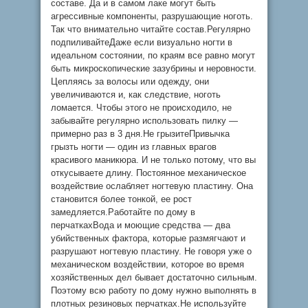
составе. Да и в самом лаке могут быть
агрессивные компоненты, разрушающие ноготь.
Так что внимательно читайте состав.Регулярно
подпиливайтеДаже если визуально ногти в
идеальном состоянии, по краям все равно могут
быть микроскопические зазубрины и неровности.
Цепляясь за волосы или одежду, они
увеличиваются и, как следствие, ноготь
ломается. Чтобы этого не происходило, не
забывайте регулярно использовать пилку —
примерно раз в 3 дня.Не грызитеПривычка
грызть ногти — один из главных врагов
красивого маникюра. И не только потому, что вы
откусываете длину. Постоянное механическое
воздействие ослабляет ногтевую пластину. Она
становится более тонкой, ее рост
замедляется.Работайте по дому в
перчаткахВода и моющие средства — два
убийственных фактора, которые размягчают и
разрушают ногтевую пластину. Не говоря уже о
механическом воздействии, которое во время
хозяйственных дел бывает достаточно сильным.
Поэтому всю работу по дому нужно выполнять в
плотных резиновых перчатках.Не используйте