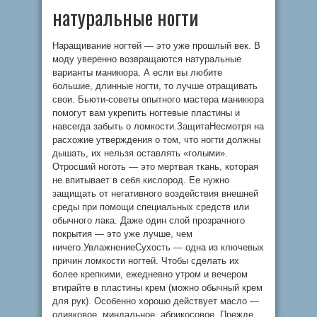
натуральные ногти
Наращивание ногтей — это уже прошлый век. В
моду уверенно возвращаются натуральные
варианты маникюра. А если вы любите
большие, длинные ногти, то лучше отращивать
свои. Бьюти-советы опытного мастера маникюра
помогут вам укрепить ногтевые пластины и
навсегда забыть о ломкости.ЗащитаНесмотря на
расхожие утверждения о том, что ногти должны
дышать, их нельзя оставлять «голыми».
Отросший ноготь — это мертвая ткань, которая
не впитывает в себя кислород. Ее нужно
защищать от негативного воздействия внешней
среды при помощи специальных средств или
обычного лака. Даже один слой прозрачного
покрытия — это уже лучше, чем
ничего.УвлажнениеСухость — одна из ключевых
причин ломкости ногтей. Чтобы сделать их
более крепкими, ежедневно утром и вечером
втирайте в пластины крем (можно обычный крем
для рук). Особенно хорошо действует масло —
оливковое, миндальное, абрикосовое. Прежде