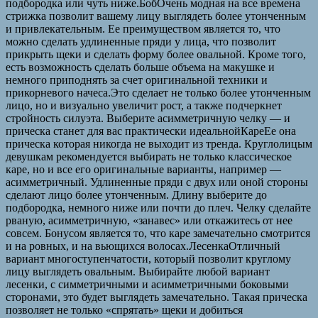
подбородка или чуть ниже.БобОчень модная на все времена
стрижка позволит вашему лицу выглядеть более утонченным
и привлекательным. Ее преимуществом является то, что
можно сделать удлиненные пряди у лица, что позволит
прикрыть щеки и сделать форму более овальной. Кроме того,
есть возможность сделать больше объема на макушке и
немного приподнять за счет оригинальной техники и
прикорневого начеса.Это сделает не только более утонченным
лицо, но и визуально увеличит рост, а также подчеркнет
стройность силуэта. Выберите асимметричную челку — и
прическа станет для вас практически идеальнойКареЕе она
прическа которая никогда не выходит из тренда. Круглолицым
девушкам рекомендуется выбирать не только классическое
каре, но и все его оригинальные варианты, например —
асимметричный. Удлиненные пряди с двух или оной стороны
сделают лицо более утонченным. Длину выберите до
подбородка, немного ниже или почти до плеч. Челку сделайте
рваную, асимметричную, «занавес» или откажитесь от нее
совсем. Бонусом является то, что каре замечательно смотрится
и на ровных, и на вьющихся волосах.ЛесенкаОтличный
вариант многоступенчатости, который позволит круглому
лицу выглядеть овальным. Выбирайте любой вариант
лесенки, с симметричными и асимметричными боковыми
сторонами, это будет выглядеть замечательно. Такая прическа
позволяет не только «спрятать» щеки и добиться