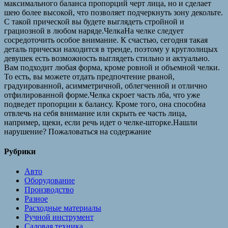
максимального баланса пропорций черт лица, но и сделает
шею более высокой, что позволяет подчеркнуть зону декольте.
С такой прической вы будете выглядеть стройной и
грациозной в любом наряде.ЧелкаНа челке следует
сосредоточить особое внимание. К счастью, сегодня такая
деталь прически находится в тренде, поэтому у круглолицых
девушек есть возможность выглядеть стильно и актуально.
Вам подходит любая форма, кроме ровной и объемной челки.
То есть, вы можете отдать предпочтение рваной,
градуированной, асимметричной, облегченной и отлично
отфилированной форме.Челка скроет часть лба, что уже
подведет пропорции к балансу. Кроме того, она способна
отвлечь на себя внимание или скрыть ее часть лица,
например, щеки, если речь идет о челке-шторке.Нашли
нарушение? Пожаловаться на содержание
Рубрики
Авто
Оборудование
Производство
Разное
Расходные материалы
Ручной инструмент
Садовая техника