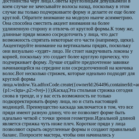
достоинства черт лица.Советы круглолицым девушкамНи в
коем случае не зачесывайте волосы назад, поскольку в этом
случае вы только подчеркиваете форму и делаете ее еще более
круглой. Обратите внимание на модную нынче асимметрию.
Она способна сместить акцент внимания на более
удлиненную сторону и отвлечь от круглой формы.К тому же,
длинные пряди можно сосредоточить у лица, что даст
возможность спрятать некоторые его части (например, щеки).
Акцентируйте внимание на вертикальны прядях, поскольку
они визуально «худят» лицо. Не стоит накручивать локоны у
корней, поскольку это создает более круглую прическу, что
подчеркивает форму. Лучше отдайте предпочтение завивке
начинающейся на середине или сосредоточенной на кончика
волос.Вот несколько стрижек, которые идеально подходят для
круглой формы
лица.window.Ya.adfoxCode.create({ownerId:264496,containerId:»
{p1:»clqta»,p2:»fvej»}});КаскадЭта стильная стрижка сегодня
снова в тренде, и у вас есть возможность не только
подкорректировать форму лица, но и стать настоящей
модницей. Преимущество каскада заключается в том, что все
пряди имеют разную длину, что не позволяет форме быть
идеально четкой с точки зрения геометрии.Идеальной длиной
является стрижка чуть ниже плеч. Короткие пряди у лица
позволяют скрыть округленные формы и создают правильный
баланс. Попросите мастера, чтобы они начинались у