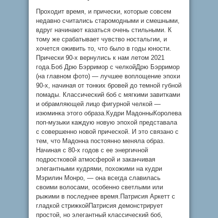
Проходит время, и прически, которые совсем
недавно считались старомодными и смешными,
вдруг начинают казаться очень стильными. К
тому же срабатывает чувство ностальгии, и
хочется оживить то, что было в годы юности.
Прически 90-х вернулись к нам летом 2021
года.Боб Дрю Бэрримор с челкойДрю Бэрримор
(на главном фото) — лучшее воплощение эпохи
90-х, начиная от тонких бровей до темной губной
помады. Классический боб с мягкими завитками
и обрамляющей лицо фигурной челкой —
изюминка этого образа.Кудри МадонныКоролева
поп-музыки каждую новую эпохой представала
с совершенно новой прической. И это связано с
тем, что Мадонна постоянно меняла образ.
Начиная с 80-х годов с ее энергичной
подростковой атмосферой и заканчивая
элегантными кудрями, похожими на кудри
Мэрилин Монро, — она всегда славилась
своими волосами, особенно светлыми или
рыжими в последнее время.Патрисия Аркетт с
гладкой стрижкойПатрисия демонстрирует
простой, но элегантный классический боб,