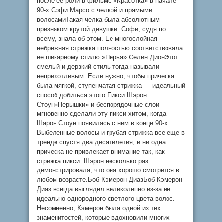
после ее роли в фильме «Красотка» в начале
90-х.Софи Марсо с челкой и прямыми
волосамиТакая челка была абсолютным
признаком крутой девушки. Софи, судя по
всему, знала об этом. Ее многослойная
небрежная стрижка полностью соответствовала
ее шикарному стилю.»Перья» Селин ДионЭтот
смелый и дерзкий стиль тогда называли
неприхотливым. Если нужно, чтобы прическа
была мягкой, ступенчатая стрижка — идеальный
способ добиться этого.Пикси Шэрон
Стоун»Перышки» и беспорядочные слои
мгновенно сделали эту пикси хитом, когда
Шарон Стоун появилась с ним в конце 90-х.
Выбеленные волосы и грубая стрижка все еще в
тренде спустя два десятилетия, и ни одна
прическа не привлекает внимание так, как
стрижка пикси. Шэрон несколько раз
демонстрировала, что она хорошо смотрится в
любом возрасте.Боб Кэмерон ДиазБоб Кэмерон
Диаз всегда выглядел великолепно из-за ее
идеально однородного светлого цвета волос.
Несомненно, Кэмерон была одной из тех
знаменитостей, которые вдохновили многих