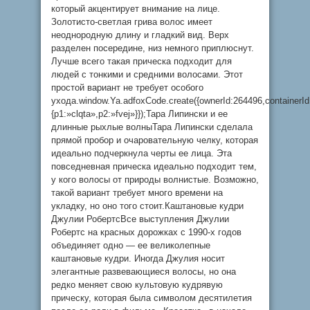
который акцентирует внимание на лице.
Золотисто-светлая грива волос имеет
неоднородную длину и гладкий вид. Верх
разделен посередине, низ немного приплюснут.
Лучше всего такая прическа подходит для
людей с тонкими и средними волосами. Этот
простой вариант не требует особого
ухода.window.Ya.adfoxCode.create({ownerId:264496,container
{p1:»clqta»,p2:»fvej»}});Тара Липински и ее
длинные рыхлые волныТара Липински сделала
прямой пробор и очаровательную челку, которая
идеально подчеркнула черты ее лица. Эта
повседневная прическа идеально подходит тем,
у кого волосы от природы волнистые. Возможно,
такой вариант требует много времени на
укладку, но оно того стоит.Каштановые кудри
Джулии РобертсВсе выступления Джулии
Робертс на красных дорожках с 1990-х годов
объединяет одно — ее великолепные
каштановые кудри. Иногда Джулия носит
элегантные развевающиеся волосы, но она
редко меняет свою культовую кудрявую
прическу, которая была символом десятилетия