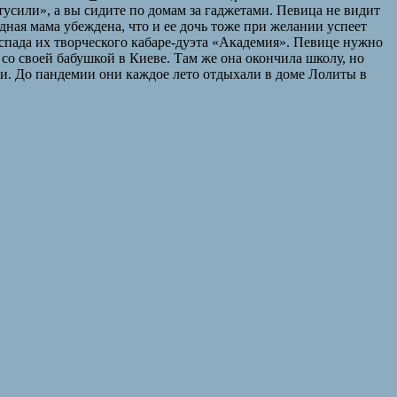
«тусили», а вы сидите по домам за гаджетами. Певица не видит
здная мама убеждена, что и ее дочь тоже при желании успеет
аспада их творческого кабаре-дуэта «Академия». Певице нужно
со своей бабушкой в Киеве. Там же она окончила школу, но
тки. До пандемии они каждое лето отдыхали в доме Лолиты в