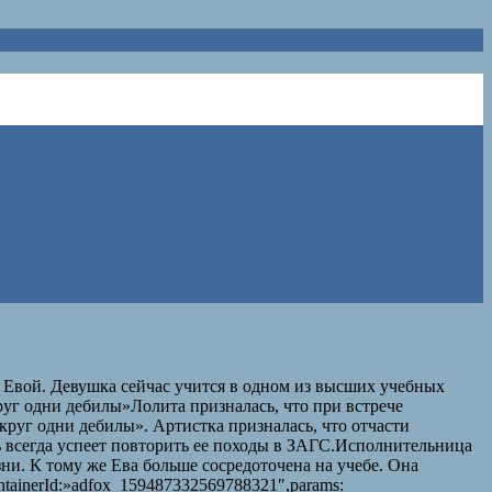
 Евой. Девушка сейчас учится в одном из высших учебных
руг одни дебилы»Лолита призналась, что при встрече
вокруг одни дебилы». Артистка призналась, что отчасти
чь всегда успеет повторить ее походы в ЗАГС.Исполнительница
ни. К тому же Ева больше сосредоточена на учебе. Она
ntainerId:»adfox_159487332569788321″,params: