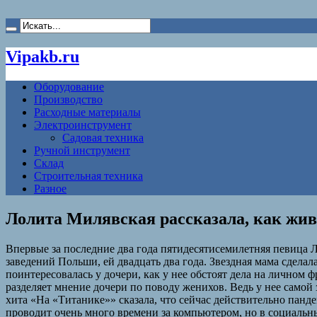
Vipakb.ru
Оборудование
Производство
Расходные материалы
Электроинструмент
Садовая техника
Ручной инструмент
Склад
Строительная техника
Разное
Лолита Милявская рассказала, как живе
Впервые за последние два года пятидесятисемилетняя певица 
заведений Польши, ей двадцать два года. Звездная мама сдел
поинтересовалась у дочери, как у нее обстоят дела на личном ф
разделяет мнение дочери по поводу женихов. Ведь у нее самой
хита «На «Титанике»» сказала, что сейчас действительно панд
проводит очень много времени за компьютером, но в социальных