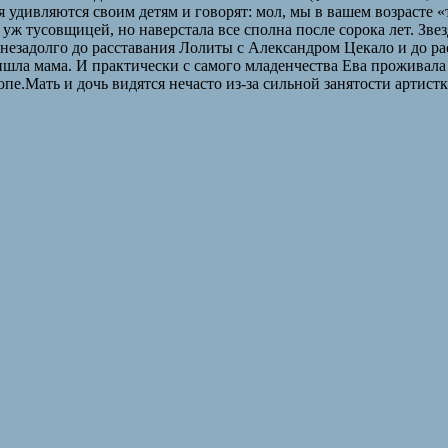
зья удивляются своим детям и говорят: мол, мы в вашем возрасте 
 уж тусовщицей, но наверстала все сполна после сорока лет. Зве
 незадолго до расставания Лолиты с Александром Цекало и до р
шла мама. И практически с самого младенчества Ева проживала 
опе.Мать и дочь видятся нечасто из-за сильной занятости артис