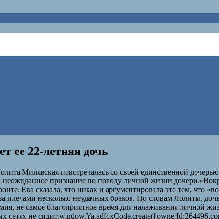
т ее 22-летняя дочь
Лолита Милявская повстречалась со своей единственной дочерью
ала неожиданное признание по поводу личной жизни дочери.«Вок
ронте. Ева сказала, что никак и аргументировала это тем, что «
 за плечами несколько неудачных браков. По словам Лолиты, до
емия, не самое благоприятное время для налаживания личной жиз
 сетях не сидит.window.Ya.adfoxCode.create({ownerId:264496,co