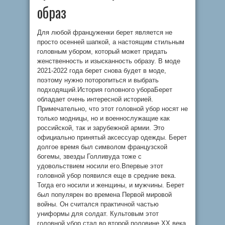
образ
Для любой француженки берет является не
просто осенней шапкой, а настоящим стильным
головным убором, который может придать
женственность и изысканность образу. В моде
2021-2022 года берет снова будет в моде,
поэтому нужно поторопиться и выбрать
подходящий.История головного убораБерет
обладает очень интересной историей.
Примечательно, что этот головной убор носят не
только модницы, но и военнослужащие как
российской, так и зарубежной армии. Это
официально принятый аксессуар одежды. Берет
долгое время был символом французской
богемы, звезды Голливуда тоже с
удовольствием носили его.Впервые этот
головной убор появился еще в средние века.
Тогда его носили и женщины, и мужчины. Берет
был популярен во времена Первой мировой
войны. Он считался практичной частью
униформы для солдат. Культовым этот
головной убор стал во второй половине XX века.