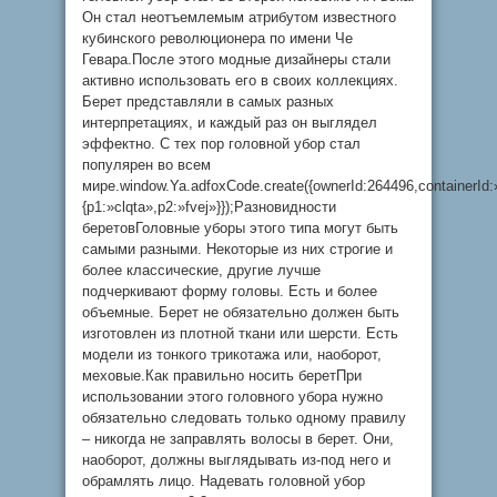
Он стал неотъемлемым атрибутом известного
кубинского революционера по имени Че
Гевара.После этого модные дизайнеры стали
активно использовать его в своих коллекциях.
Берет представляли в самых разных
интерпретациях, и каждый раз он выглядел
эффектно. С тех пор головной убор стал
популярен во всем
мире.window.Ya.adfoxCode.create({ownerId:264496,containerI
{p1:»clqta»,p2:»fvej»}});Разновидности
беретовГоловные уборы этого типа могут быть
самыми разными. Некоторые из них строгие и
более классические, другие лучше
подчеркивают форму головы. Есть и более
объемные. Берет не обязательно должен быть
изготовлен из плотной ткани или шерсти. Есть
модели из тонкого трикотажа или, наоборот,
меховые.Как правильно носить беретПри
использовании этого головного убора нужно
обязательно следовать только одному правилу
– никогда не заправлять волосы в берет. Они,
наоборот, должны выглядывать из-под него и
обрамлять лицо. Надевать головной убор