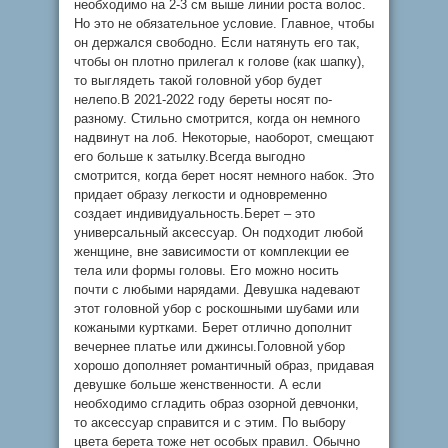
необходимо на 2-3 см выше линии роста волос.
Но это не обязательное условие. Главное, чтобы
он держался свободно. Если натянуть его так,
чтобы он плотно прилегал к голове (как шапку),
то выглядеть такой головной убор будет
нелепо.В 2021-2022 году береты носят по-
разному. Стильно смотрится, когда он немного
надвинут на лоб. Некоторые, наоборот, смещают
его больше к затылку.Всегда выгодно
смотрится, когда берет носят немного набок. Это
придает образу легкости и одновременно
создает индивидуальность.Берет – это
универсальный аксессуар. Он подходит любой
женщине, вне зависимости от комплекции ее
тела или формы головы. Его можно носить
почти с любыми нарядами. Девушка надевают
этот головной убор с роскошными шубами или
кожаными куртками. Берет отлично дополнит
вечернее платье или джинсы.Головной убор
хорошо дополняет романтичный образ, придавая
девушке больше женственности. А если
необходимо сгладить образ озорной девчонки,
то аксессуар справится и с этим. По выбору
цвета берета тоже нет особых правил. Обычно