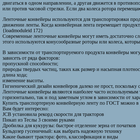
двигаться в одном направлении, а другая движется в противопо
или против часовой стрелки. Если два колеса ротора перемеща
Ленточные конвейеры используются для транспортировки проду
движении ленты. Когда конвейерная лента перемещает продукт, 
{loadmoduleid 172}
Современные ленточные конвейеры могут иметь достаточно сл
этого используются конусообразные роторы или колеса, которы
В зависимости от транспортируемого продукта конвейеры могу
зависеть от ряда факторов:
пропускной способности;
природы твердых частиц, таких как размер и насыпная плотнос
длина хода;
изменение высоты.
Гигиенический дизайн конвейеров далеко не прост, поскольку
Ленточные конвейеры являются наиболее часто используемым 
горизонтально, так и под заметным углом в зависимости от хар
Купить транспортерную конвейерную ленту по ГОСТ можно в
Вам будет интересно:
JCB установила рекорд скорости для тракторов
Пикап из Теслы 3 своими руками
Дробилка для кукурузы: быстрое отделение зерна от початков
Бульдозер гусеничный: как выбрать надежную технику
Какие бывают трактора: фото, классификация и виды