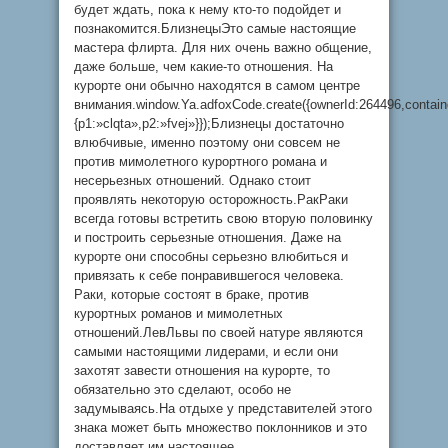
будет ждать, пока к нему кто-то подойдет и
познакомится.БлизнецыЭто самые настоящие
мастера флирта. Для них очень важно общение,
даже больше, чем какие-то отношения. На
курорте они обычно находятся в самом центре
внимания.window.Ya.adfoxCode.create({ownerId:264496,contai
{p1:»clqta»,p2:»fvej»}});Близнецы достаточно
влюбчивые, именно поэтому они совсем не
против мимолетного курортного романа и
несерьезных отношений. Однако стоит
проявлять некоторую осторожность.РакРаки
всегда готовы встретить свою вторую половинку
и построить серьезные отношения. Даже на
курорте они способны серьезно влюбиться и
привязать к себе понравившегося человека.
Раки, которые состоят в браке, против
курортных романов и мимолетных
отношений.ЛевЛьвы по своей натуре являются
самыми настоящими лидерами, и если они
захотят завести отношения на курорте, то
обязательно это сделают, особо не
задумываясь.На отдыхе у представителей этого
знака может быть множество поклонников и это
доставляет им настоящее