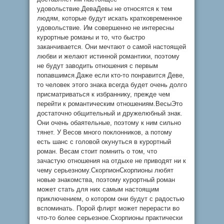
удовольствие.ДеваДевы не относятся к тем
людям, которые будут искать кратковременное
удовольствие. Им совершенно не интересны
курортные романы и то, что быстро
заканчивается. Они мечтают о самой настоящей
любви и желают истинной романтики, поэтому
не будут заводить отношения с первым
попавшимся.Даже если кто-то понравится Деве,
то человек этого знака всегда будет очень долго
присматриваться к избраннику, прежде чем
перейти к романтическим отношениям.ВесыЭто
достаточно общительный и дружелюбный знак.
Они очень обаятельные, поэтому к ним сильно
тянет. У Весов много поклонников, а потому
есть шанс с головой окунуться в курортный
роман. Весам стоит помнить о том, что
зачастую отношения на отдыхе не приводят ни к
чему серьезному.СкорпионСкорпионы любят
новые знакомства, поэтому курортный роман
может стать для них самым настоящим
приключением, о котором они будут с радостью
вспоминать. Порой флирт может перерасти во
что-то более серьезное.Скорпионы практически