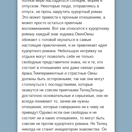
полной мере насладиться солнцем, морем и
отпуском. Некоторые люди, отправляясь в
отпуск, не прочь закрутить курортный роман.
Это может привести к прочным отношениям, а
может просто остаться приятным
воспоминанием. Вот как относится к курортному
роману каждый знак зодиака.ОвенОвны
обожают с головой окунаться в самые
настоящие приключения, и их привлекает идея
курортного романа. Небольшую интрижку на
отдыхе могут позволить себе не только
свободные представители знака, но и те, кто
состоит в отношениях или даже связан узами
брака.Темпераментные и страстные Овны
должны быть осторожными, так как они могут
столкнуться с последствиями, которые
окажутся не совсем приятными.ТелецТельцы
достаточно основательные и серьезные, они не
всегда понимают то, зачем им нужны
отношения, которые совершенно ни к чему не
приведут.Однако если они свободны и не
состоят ни в каких отношениях, то могут быть
совсем не против курортного романа. Но Телец
никогда не станет инициатором знакомства. Он