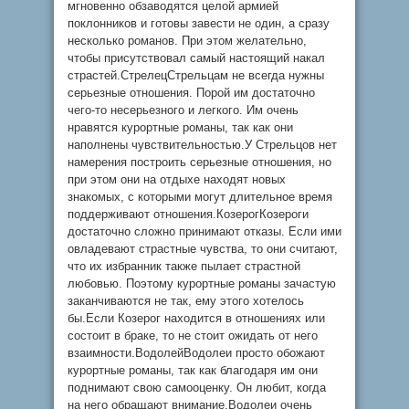
мгновенно обзаводятся целой армией
поклонников и готовы завести не один, а сразу
несколько романов. При этом желательно,
чтобы присутствовал самый настоящий накал
страстей.СтрелецСтрельцам не всегда нужны
серьезные отношения. Порой им достаточно
чего-то несерьезного и легкого. Им очень
нравятся курортные романы, так как они
наполнены чувствительностью.У Стрельцов нет
намерения построить серьезные отношения, но
при этом они на отдыхе находят новых
знакомых, с которыми могут длительное время
поддерживают отношения.КозерогКозероги
достаточно сложно принимают отказы. Если ими
овладевают страстные чувства, то они считают,
что их избранник также пылает страстной
любовью. Поэтому курортные романы зачастую
заканчиваются не так, ему этого хотелось
бы.Если Козерог находится в отношениях или
состоит в браке, то не стоит ожидать от него
взаимности.ВодолейВодолеи просто обожают
курортные романы, так как благодаря им они
поднимают свою самооценку. Он любит, когда
на него обращают внимание.Водолеи очень