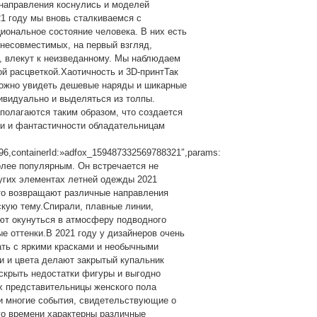
 направления коснулись и моделей
21 году мы вновь сталкиваемся с
иональное состояние человека. В них есть
 несовместимых, на первый взгляд,
, влекут к неизведанному. Мы наблюдаем
й расцветкой.Хаотичность и 3D-принтТак
 Можно увидеть дешевые наряды и шикарные
ивидуально и выделяться из толпы.
полагаются таким образом, что создается
ти и фантастичности обладательницам
96,containerId:»adfox_159487332569788321″,params:
 более популярным. Он встречается не
ругих элементах летней одежды 2021
то возвращают различные направления
скую тему.Спирали, плавные линии,
ют окунуться в атмосферу подводного
 оттенки.В 2021 году у дизайнеров очень
ать с яркими красками и необычными
 и цвета делают закрытый купальник
скрыть недостатки фигуры и выгодно
х представительницы женского пола
и многие события, свидетельствующие о
го времени характерны различные