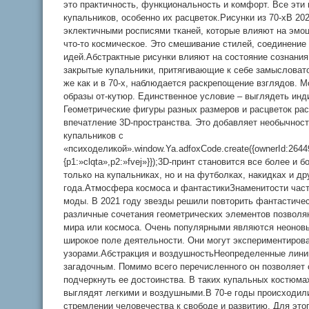
это практичность, функциональность и комфорт. Все эти
купальников, особенно их расцветок.Рисунки из 70-хВ 20
эклектичными росписями тканей, которые влияют на эмоц
что-то космическое. Это смешивание стилей, соединение
идей.Абстрактные рисунки влияют на состояние сознания
закрытые купальники, притягивающие к себе замысловато
же как и в 70-х, наблюдается раскрепощение взглядов.
образы от-кутюр. Единственное условие – выглядеть инд
Геометрические фигуры разных размеров и расцветок рас
впечатление 3D-пространства. Это добавляет необычнос
купальников с
«психоделикой».window.Ya.adfoxCode.create({ownerId:2644
{p1:»clqta»,p2:»fvej»}});3D-принт становится все более и
только на купальниках, но и на футболках, накидках и д
года.Атмосфера космоса и фантастикиЗнаменитости час
моды. В 2021 году звезды решили повторить фантастиче
различные сочетания геометрических элементов позволя
мира или космоса. Очень популярными являются неоновые
широкое поле деятельности. Они могут экспериментиров
узорами.Абстракция и воздушностьНеопределенные линии
загадочным. Помимо всего перечисленного он позволяет 
подчеркнуть ее достоинства. В таких купальных костюма
выглядят легкими и воздушными.В 70-е годы происходил
стремлении человечества к свободе и развитию. Для это