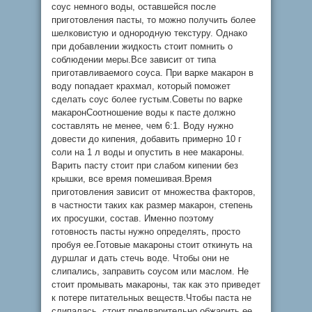
соус немного воды, оставшейся после
приготовления пасты, то можно получить более
шелковистую и однородную текстуру. Однако
при добавлении жидкость стоит помнить о
соблюдении меры.Все зависит от типа
приготавливаемого соуса. При варке макарон в
воду попадает крахмал, который поможет
сделать соус более густым.Советы по варке
макаронСоотношение воды к пасте должно
составлять не менее, чем 6:1. Воду нужно
довести до кипения, добавить примерно 10 г
соли на 1 л воды и опустить в нее макароны.
Варить пасту стоит при слабом кипении без
крышки, все время помешивая.Время
приготовления зависит от множества факторов,
в частности таких как размер макарон, степень
их просушки, состав. Именно поэтому
готовность пасты нужно определять, просто
пробуя ее.Готовые макароны стоит откинуть на
дуршлаг и дать стечь воде. Чтобы они не
слипались, заправить соусом или маслом. Не
стоит промывать макароны, так как это приведет
к потере питательных веществ.Чтобы паста не
слипалась, стоит предварительно обжарить ее