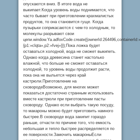
опускаются вниз. В итоге вода не
выкипает.Когда уровень воды поднимается, что
часто бывает при приготовлении крахмалистых
продуктов, то она становится гуще. Когда
пузырьки соприкасаются с чем-то холодным, то
молекулы разрывают свои
цепи.window.Ya.adfoxCode.create({ownerId:264496,containerI
{p1:»clqta»,p2:»fvej»}});Пока ложка будет
оставаться холодной, вода не сможет выкипеть.
Однако когда древесина станет настолько
влажной, что больше не сможет оставаться
холодной, то уровень воды продолжит расти,
пока она не выльется через край
кастрюли.Приготовление на
сковородеВозможно, для многих может
показаться достаточно странным использовать
вместе кастрюли при приготовлении пасты
сковороду. Однако если выбрать такую посуду,
то макароны можно будет приготовить намного
быстрее.В сковороде вода закипит гораздо
раньше, отчасти по причине того, что емкость
небольшая и тепло быстрее распределяется по
ее поверхности.Замочить макароныЕсли