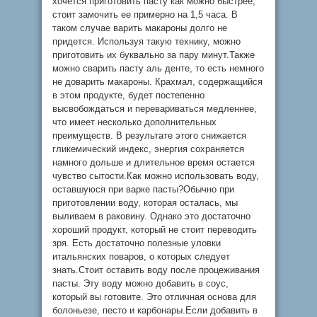
хочется приготовить пасту как можно быстрее,
стоит замочить ее примерно на 1,5 часа. В
таком случае варить макароны долго не
придется. Используя такую технику, можно
приготовить их буквально за пару минут.Также
можно сварить пасту аль денте, то есть немного
не доварить макароны. Крахмал, содержащийся
в этом продукте, будет постепенно
высвобождаться и перевариваться медленнее,
что имеет несколько дополнительных
преимуществ. В результате этого снижается
гликемический индекс, энергия сохраняется
намного дольше и длительное время остается
чувство сытости.Как можно использовать воду,
оставшуюся при варке пасты?Обычно при
приготовлении воду, которая осталась, мы
выливаем в раковину. Однако это достаточно
хороший продукт, который не стоит переводить
зря. Есть достаточно полезные уловки
итальянских поваров, о которых следует
знать.Стоит оставить воду после процеживания
пасты. Эту воду можно добавить в соус,
который вы готовите. Это отличная основа для
болоньезе, песто и карбонары.Если добавить в