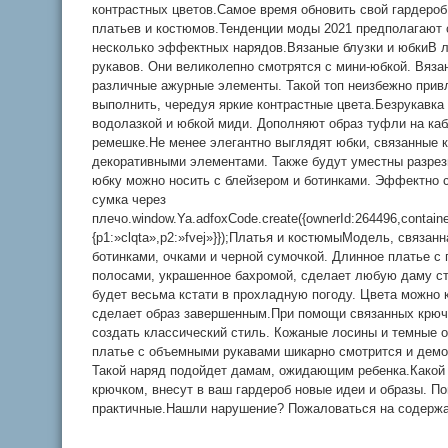
контрастных цветов.Самое время обновить свой гардероб
платьев и костюмов.Тенденции моды 2021 предполагают 
несколько эффектных нарядов.Вязаные блузки и юбкиВ л
рукавов. Они великолепно смотрятся с мини-юбкой. Вяза
различные ажурные элементы. Такой топ неизбежно привл
выполнить, чередуя яркие контрастные цвета.Безрукавка
водолазкой и юбкой миди. Дополняют образ туфли на каб
ремешке.Не менее элегантно выглядят юбки, связанные 
декоративными элементами. Также будут уместны разрез
юбку можно носить с блейзером и ботинками. Эффектно с
сумка через
плечо.window.Ya.adfoxCode.create({ownerId:264496,contai
{p1:»clqta»,p2:»fvej»}});Платья и костюмыМодель, связан
ботинками, очками и черной сумочкой. Длинное платье 
полосами, украшенное бахромой, сделает любую даму с
будет весьма кстати в прохладную погоду. Цвета можно 
сделает образ завершенным.При помощи связанных крюч
создать классический стиль. Кожаные лосины и темные о
платье с объемными рукавами шикарно смотрится и демо
Такой наряд подойдет дамам, ожидающим ребенка.Какой 
крючком, внесут в ваш гардероб новые идеи и образы. По
практичные.Нашли нарушение? Пожаловаться на содерж