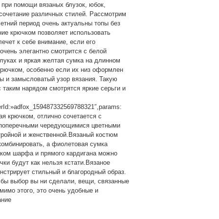
 при помощи вязаных блузок, юбок,
сочетание различных стилей. Рассмотрим
етний период очень актуальны топы без
ние крючком позволяет использовать
ечет к себе внимание, если его
 очень элегантно смотрится с белой
луках и яркая желтая сумка на длинном
крючком, особенно если их низ оформлен
ы и замысловатый узор вязания. Такую
 таким нарядом смотрятся яркие серьги и
nerId:»adfox_159487332569788321″,params:
ная крючком, отлично сочетается с
с поперечными чередующимися цветными
тройной и женственной.Вязаный костюм
комбинировать, а фиолетовая сумка
ком шарфа и прямого кардигана можно
чки будут как нельзя кстати.Вязаное
нстрирует стильный и благородный образ.
бы выбор вы ни сделали, вещи, связанные
мимо этого, это очень удобные и
ание