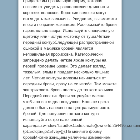
придаете им правильную форму, которая
позволяет увидеть расположение длинных и
коротких волосков. Короткие волоски могут
выглядеть как залысины. Увидев их, вы сможете
внести поправки макияжем. Расчесывайте брови
параллельно вверх. Используйте специальную
щеточку или чистую кисточку от туши.Четкий
передний контурСледующей распространенной
ошибкой в макияже бровей является
неправильная прорисовка. Категорически
запрещено делать четкие яркие контуры на
первой половине брови. Это делает взгляд
тяжелым, злым и придает несколько лишних
лет. Четкие контуры должны начинаться от
середины брови, сразу на ее изгибе. Там можете
заштриховать бровь вплоть до тонкого кончика.
Передний хвостик брови затушуйте слегка,
чтобы он выглядел воздушно. Больше цвета
должно быть нанесено на центральную часть
бровей. Для получения четкого контура
используйте остро наточенный
карандаш.window.Ya.adfoxCode.create({ownerId:264496,contai
{p1:»clqta»,p2:»fvej»}});Не меняйте форму
бровиМногие женщины увлечены изменением