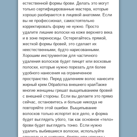
естественной формы брови. Делать это могут
только сертифицированные мастера, которые
хорошо разбираются в лицевой анатомии. Если
вы не профессионал, самостоятельно
корректировать форму не нужно. Просто
удалите лишние волоски на коже верхнего века
и в зоне переносицы. Остерегайтесь прямой,
жесткой формы бровей, это сделает их
неестественными, будто нарисованными.
Хорошим инструментом для частичного
удаления волосков будет пинцет или восковые
полоски, которые нужно порезать для более
удобного нанесения на ограниченное
пространство. Перед удалением волос нанесите
жирный крем.Обработка внешнего краяТакже
многие женщины грешат выщипыванием бровей
с внешней стороны. Если вы делаете это прямо
сейчас, остановитесь и больше никогда не
повторяйте этой ошибки. Выщипывание
волосков только испортит все дело, и форма
будет выглядеть убого, так как основное «тело»
брови будет выглядеть тонко. Если нужно
удалить выбившиеся волоски, используйте
специальные щипчики, бритву или ножницы,