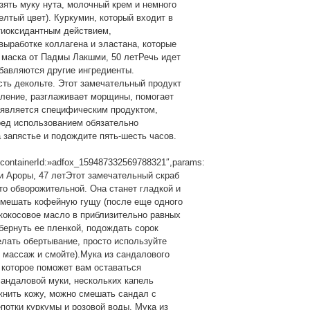
зять муку нута, молочный крем и немного
елтый цвет). Куркумин, который входит в
тиоксидантным действием,
ыработке коллагена и эластана, которые
 маска от Падмы Лакшми, 50 летРечь идет
обавляются другие ингредиенты.
сть декольте. Этот замечательный продукт
аление, разглаживает морщины, помогает
д является специфическим продуктом,
ред использованием обязательно
 запястье и подождите пять-шесть часов.
,containerId:»adfox_159487332569788321″,params:
йки Ароры, 47 летЭтот замечательный скраб
то обворожительной. Она станет гладкой и
смешать кофейную гущу (после еще одного
кокосовое масло в приблизительно равных
бернуть ее пленкой, подождать сорок
елать обертывание, просто используйте
й массаж и смойте).Мука из сандалового
 которое поможет вам оставаться
сандаловой муки, нескольких капель
жнить кожу, можно смешать сандал с
потки куркумы и розовой воды. Мука из