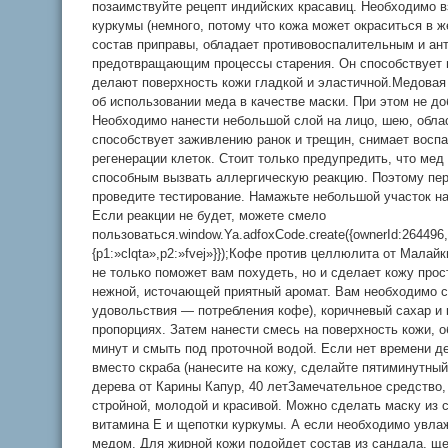
позаимствуйте рецепт индийских красавиц. Необходимо в
куркумы (немного, потому что кожа может окраситься в ж
состав приправы, обладает противовоспалительным и ан
предотвращающим процессы старения. Он способствует в
делают поверхность кожи гладкой и эластичной.Медовая
об использовании меда в качестве маски. При этом не д
Необходимо нанести небольшой слой на лицо, шею, обла
способствует заживлению ранок и трещин, снимает восп
регенерации клеток. Стоит только предупредить, что ме
способным вызвать аллергическую реакцию. Поэтому пе
проведите тестирование. Намажьте небольшой участок на
Если реакции не будет, можете смело
пользоваться.window.Ya.adfoxCode.create({ownerId:264496
{p1:»clqta»,p2:»fvej»}});Кофе против целлюлита от Мала
не только поможет вам похудеть, но и сделает кожу прос
нежной, источающей приятный аромат. Вам необходимо 
удовольствия — потребления кофе), коричневый сахар и 
пропорциях. Затем нанести смесь на поверхность кожи, о
минут и смыть под проточной водой. Если нет времени д
вместо скраба (нанесите на кожу, сделайте пятиминутны
дерева от Карины Капур, 40 летЗамечательное средство,
стройной, молодой и красивой. Можно сделать маску из 
витамина Е и щепотки куркумы. А если необходимо увла
медом. Для жирной кожи подойдет состав из сандала, ще