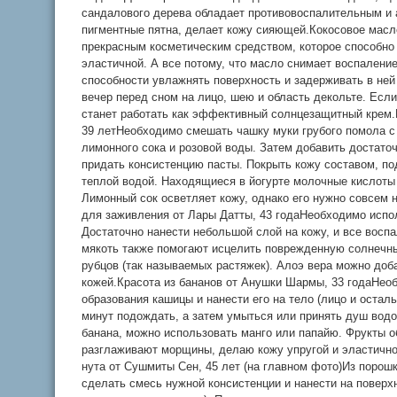
сандалового дерева обладает противовоспалительным и 
пигментные пятна, делает кожу сияющей.Кокосовое масл
прекрасным косметическим средством, которое способно 
эластичной. А все потому, что масло снимает воспаление
способности увлажнять поверхность и задерживать в ней
вечер перед сном на лицо, шею и область декольте. Если
станет работать как эффективный солнцезащитный крем.
39 летНеобходимо смешать чашку муки грубого помола с
лимонного сока и розовой воды. Затем добавить достаточ
придать консистенцию пасты. Покрыть кожу составом, по
теплой водой. Находящиеся в йогурте молочные кислот
Лимонный сок осветляет кожу, однако его нужно совсем 
для заживления от Лары Датты, 43 годаНеобходимо испо
Достаточно нанести небольшой слой на кожу, и все воспа
мякоть также помогают исцелить поврежденную солнечны
рубцов (так называемых растяжек). Алоэ вера можно доб
кожей.Красота из бананов от Анушки Шармы, 33 годаНеоб
образования кашицы и нанести его на тело (лицо и остал
минут подождать, а затем умыться или принять душ водо
банана, можно использовать манго или папайю. Фрукты
разглаживают морщины, делаю кожу упругой и эластичн
нута от Сушмиты Сен, 45 лет (на главном фото)Из поро
сделать смесь нужной консистенции и нанести на поверх