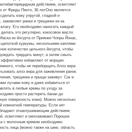
антибактерицидным действием, осветляет
о от Фриды Пинто, 36 летОно является
сделать кожу упругой, гладкой и
, заживляет ранки и трещинки из-за
 влагу. Его необходимо наносить каждый
 делать это регулярно, кокосовое масло
Маска из йогурта от Приянки Чопры Йонас,
 щепоткой куркумы, несколькими каплями
ное количество цельного йогурта, чтобы
дождать тридцать минут, а затем смыть
ы эффективно избавляют от морщин.
немного, чтобы не переборщить.Алоэ вера
льзовать алоэ вера для заживления ранок.
ления, трещинки и прыщи заживут. Сок и
ми лучами кожу и даже избавиться от
авлять в любые кремы по уходу за
ходимо просто растереть банан до
ьную поверхность кожи). Можно несколько
й комнатной температуры. Если нет
 обладают отшелушивающим действием,
ой, осветляют и омолаживают.Порошок
шка с молочным кремом необходимо
ность лица (можно также на шею, область