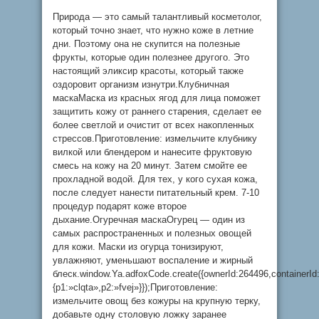
Природа — это самый талантливый косметолог,
который точно знает, что нужно коже в летние
дни. Поэтому она не скупится на полезные
фрукты, которые один полезнее другого. Это
настоящий эликсир красоты, который также
оздоровит организм изнутри.Клубничная
маскаМаска из красных ягод для лица поможет
защитить кожу от раннего старения, сделает ее
более светлой и очистит от всех накопленных
стрессов.Приготовление: измельчите клубнику
вилкой или блендером и нанесите фруктовую
смесь на кожу на 20 минут. Затем смойте ее
прохладной водой. Для тех, у кого сухая кожа,
после следует нанести питательный крем. 7-10
процедур подарят коже второе
дыхание.Огуречная маскаОгурец — один из
самых распространенных и полезных овощей
для кожи. Маски из огурца тонизируют,
увлажняют, уменьшают воспаление и жирный
блеск.window.Ya.adfoxCode.create({ownerId:264496,container
{p1:»clqta»,p2:»fvej»}});Приготовление:
измельчите овощ без кожуры на крупную терку,
добавьте одну столовую ложку заранее