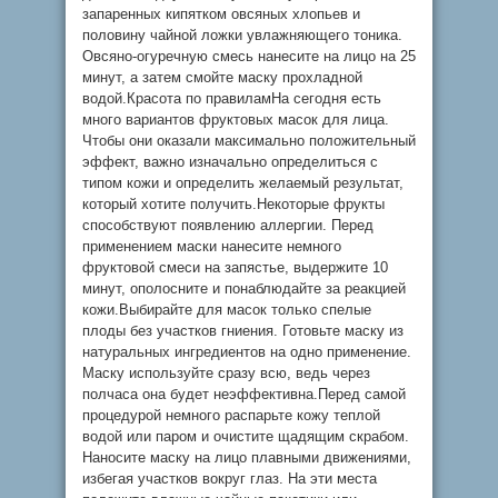
запаренных кипятком овсяных хлопьев и
половину чайной ложки увлажняющего тоника.
Овсяно-огуречную смесь нанесите на лицо на 25
минут, а затем смойте маску прохладной
водой.Красота по правиламНа сегодня есть
много вариантов фруктовых масок для лица.
Чтобы они оказали максимально положительный
эффект, важно изначально определиться с
типом кожи и определить желаемый результат,
который хотите получить.Некоторые фрукты
способствуют появлению аллергии. Перед
применением маски нанесите немного
фруктовой смеси на запястье, выдержите 10
минут, ополосните и понаблюдайте за реакцией
кожи.Выбирайте для масок только спелые
плоды без участков гниения. Готовьте маску из
натуральных ингредиентов на одно применение.
Маску используйте сразу всю, ведь через
полчаса она будет неэффективна.Перед самой
процедурой немного распарьте кожу теплой
водой или паром и очистите щадящим скрабом.
Наносите маску на лицо плавными движениями,
избегая участков вокруг глаз. На эти места