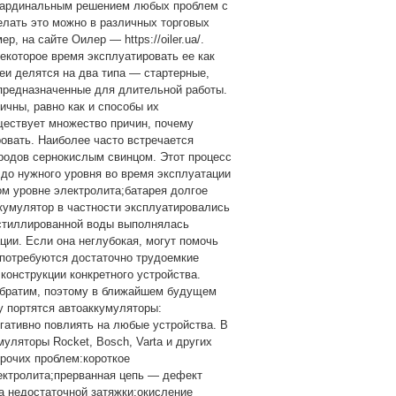
.Кардинальным решением любых проблем с
елать это можно в различных торговых
, на сайте Оилер — https://oiler.ua/.
екоторое время эксплуатировать ее как
еи делятся на два типа — стартерные,
 предназначенные для длительной работы.
ичны, равно как и способы их
ествует множество причин, почему
овать. Наиболее часто встречается
родов сернокислым свинцом. Этот процесс
 до нужного уровня во время эксплуатации
м уровне электролита;батарея долгое
кумулятор в частности эксплуатировались
истиллированной воды выполнялась
ции. Если она неглубокая, могут помочь
потребуются достаточно трудоемкие
конструкции конкретного устройства.
обратим, поэтому в ближайшем будущем
у портятся автоаккумуляторы:
гативно повлиять на любые устройства. В
уляторы Rocket, Bosch, Varta и других
рочих проблем:короткое
ектролита;прерванная цепь — дефект
за недостаточной затяжки;окисление