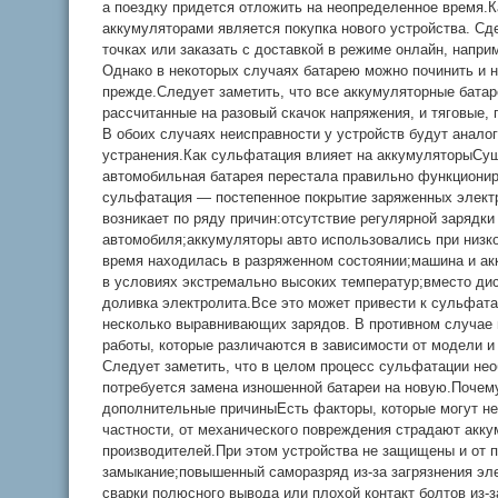
а поездку придется отложить на неопределенное время
аккумуляторами является покупка нового устройства. Сд
точках или заказать с доставкой в режиме онлайн, например
Однако в некоторых случаях батарею можно починить и н
прежде.Следует заметить, что все аккумуляторные батар
рассчитанные на разовый скачок напряжения, и тяговые,
В обоих случаях неисправности у устройств будут аналог
устранения.Как сульфатация влияет на аккумуляторыСущ
автомобильная батарея перестала правильно функционир
сульфатация — постепенное покрытие заряженных элект
возникает по ряду причин:отсутствие регулярной зарядки
автомобиля;аккумуляторы авто использовались при низко
время находилась в разряженном состоянии;машина и ак
в условиях экстремально высоких температур;вместо д
доливка электролита.Все это может привести к сульфата
несколько выравнивающих зарядов. В противном случае 
работы, которые различаются в зависимости от модели и 
Следует заметить, что в целом процесс сульфатации не
потребуется замена изношенной батареи на новую.Почем
дополнительные причиныЕсть факторы, которые могут не
частности, от механического повреждения страдают аккум
производителей.При этом устройства не защищены и от п
замыкание;повышенный саморазряд из-за загрязнения эл
сварки полюсного вывода или плохой контакт болтов из-