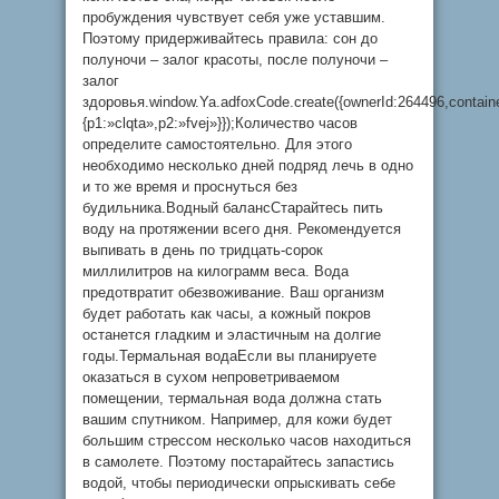
пробуждения чувствует себя уже уставшим.
Поэтому придерживайтесь правила: сон до
полуночи – залог красоты, после полуночи –
залог
здоровья.window.Ya.adfoxCode.create({ownerId:264496,contai
{p1:»clqta»,p2:»fvej»}});Количество часов
определите самостоятельно. Для этого
необходимо несколько дней подряд лечь в одно
и то же время и проснуться без
будильника.Водный балансСтарайтесь пить
воду на протяжении всего дня. Рекомендуется
выпивать в день по тридцать-сорок
миллилитров на килограмм веса. Вода
предотвратит обезвоживание. Ваш организм
будет работать как часы, а кожный покров
останется гладким и эластичным на долгие
годы.Термальная водаЕсли вы планируете
оказаться в сухом непроветриваемом
помещении, термальная вода должна стать
вашим спутником. Например, для кожи будет
большим стрессом несколько часов находиться
в самолете. Поэтому постарайтесь запастись
водой, чтобы периодически опрыскивать себе