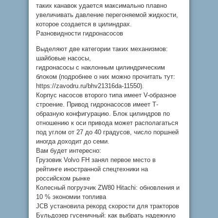
таких канавок удается максимально плавно
увеличивать давление перегоняемой жидкости,
которое создается в цилиндрах.
Разновидности гидронасосов
Выделяют две категории таких механизмов:
шайбовые насосы,
гидронасосы с наклонным цилиндрическим
блоком (подробнее о них можно прочитать тут:
https://zavodru.ru/bhv21316da-11550).
Корпус насосов второго типа имеет V-образное
строение. Привод гидронасосов имеет Т-
образную конфигурацию. Блок цилиндров по
отношению к оси привода может располагаться
под углом от 27 до 40 градусов, число поршней
иногда доходит до семи.
Вам будет интересно:
Грузовик Volvo FH занял первое место в
рейтинге иностранной спецтехники на
российском рынке
Колесный погрузчик ZW80 Hitachi: обновления и
10 % экономии топлива
JCB установила рекорд скорости для тракторов
Бульдозер гусеничный: как выбрать надежную