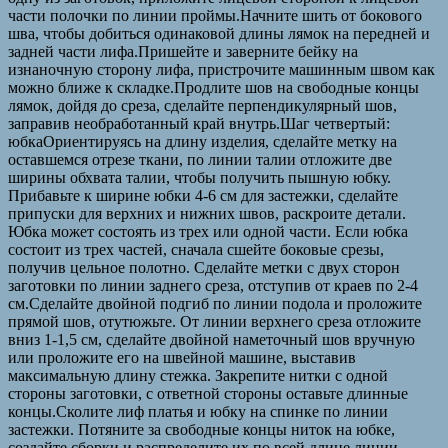
части полочки по линии проймы.Начните шить от бокового
шва, чтобы добиться одинаковой длины лямок на передней и
задней части лифа.Пришейте и заверните бейку на
изнаночную сторону лифа, пристрочите машинным швом как
можно ближе к складке.Продлите шов на свободные концы
лямок, дойдя до среза, сделайте перпендикулярный шов,
заправив необработанный край внутрь.Шаг четвертый:
юбкаОриентируясь на длину изделия, сделайте метку на
оставшемся отрезе ткани, по линии талии отложите две
ширины обхвата талии, чтобы получить пышную юбку.
Прибавьте к ширине юбки 4-6 см для застежки, сделайте
припуски для верхних и нижних швов, раскроите детали.
Юбка может состоять из трех или одной части. Если юбка
состоит из трех частей, сначала сшейте боковые срезы,
получив цельное полотно. Сделайте метки с двух сторон
заготовки по линии заднего среза, отступив от краев по 2-4
см.Сделайте двойной подгиб по линии подола и проложите
прямой шов, отутюжьте. От линии верхнего среза отложите
вниз 1-1,5 см, сделайте двойной наметочный шов вручную
или проложите его на швейной машине, выставив
максимальную длину стежка. Закрепите нитки с одной
стороны заготовки, с ответной стороны оставьте длинные
концы.Сколите лиф платья и юбку на спинке по линии
застежки. Потяните за свободные концы ниток на юбке,
создайте сборки и распределите их по всей длине линии