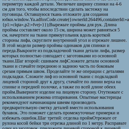
периметру каждой детали. Увеличьте ширину спинки на 4-6
см для того, чтобы впоследствии сделать застежку на
пуговицы. Оставшуюся ткань отложите для создания
юбки.window.Ya.adfoxCode.create({ownerId:264496,containerId:
{p1:»clqta»,p2:»fvej»}});Вырежьте проймы для рук. Длина
проймы составляет около 15 см, ширина может равняться 5
см, начертите на ткани прямоугольник вдоль короткой
стороны лифа, скруглите внутренний угол и отрежьте лишнее.
В этой модели размер проймы одинаков для спинки и
переда.Выкроите из подкладочной ткани детали лифа, размер
которых полностью совпадает с заготовками из основной
ткани.Шаг второй: сшиваем лифСложите детали основной
ткани и стачайте переднюю и заднюю часть по боковым
срезам прямым швом. Проделайте те же операции с деталями
подкладки. Сложите лиф из основной ткани с подкладкой
лицевой стороной друг к другу, стачайте по линии верха на
спинке и передней полочке, а также по всей длине обеих
пройм.Выверните изделие на лицевую сторону. Отутюжьте с
использованием режима отпаривания. Опытные мастерицы
рекомендуют начинающим швеям производить
предварительную сметку деталей вместо использования
булавок. Это поможет сделать промежуточные примерки и
избежать ошибок.Шаг третий: отделка проймОтрежьте от
рулона косой бейки три отрезка длиной по 1 метру. Расправьте
одну из заготовок, приложите лицевой стороной к лицевой