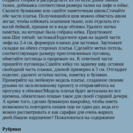
талии, добиваясь соответствия размера талии на лифе и юбке.
Сколите булавками или сшейте наметочным швом.Стачайте
обе части платья. Получившийся шов можно обметать швом
зигзаг, чтобы избежать осыпания ткани, или отделать его
косой бейкой, пришив ее в виде обтачки.Удалите нитки
наметки, на которые была собрана юбка. Проутюжьте
шов.Шаг пятый: застежкаПодогните края на задней части
лифа на 2-4 см, формируя планки для застежки. Заутюжьте
складки на обеих сторонах платья. Сделайте метки петель,
соответствующие размеру приготовленных пуговиц,
обметайте петлицы и прорежьте их. К ответной части
пришейте пуговицы.Сшейте юбку по заднему шву, оставив
свободной часть планки, длиной примерно в 5 см. Отгладьте
изделие, удалите остатки ниток, наметку и булавки.
Примеряйте на любимую модель платье, созданное своими
руками по эксклюзивному проекту и отправляйтесь на
прогулку в обновке!Модель платья будет актуальна во все
времена, обязательно пошью такое для своей старшей дочери.
А кроме того, сделаю бумажную выкройку, чтобы иметь
возможность повторить пошив еще не один раз, ведь его
можно рассматривать и как сарафан для очень жарких
дней.Нашли нарушение? Пожаловаться на содержание
Рубрики