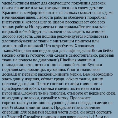
удовольствием шьют для следующего поколения девочек
почти такие же платья, которые носили в своем детстве.
Красивое и комфортное платье на лямках сможет сшить даже
начинающая швея. Легкость работы обеспечит подробная
инструкция, которая шаг за шагом рассказывает обо всех
этапах работы.Инструменты и материалыЛетнее платье с
широкой юбкой будет великолепно выглядеть на девочке
любого возраста. Для пошива рекомендуется использовать
хлопчатобумажные ткани с винтажным принтом или
деликатной вышивкой.Что потребуется:Хлопковая
ткань.Материал для подкладки для лифа изделия.Косая бейка
(можно купить готовую или сделать самостоятельно, разрезав
ткань на полосы по диагонали).Швейная машина и
принадлежности, нитки в тон основной ткани.Булавки
портновские, ножницы, пуговицы.Утюг и гладильная
доска.Шаг первый: раскройСнимите мерки. Вам необходимо
знать длину изделия, обхват груди, обхват талии, длину
полочки до талии. Платье состоит из лифа с лямками и
присборенной юбки, спинка изделия застегивается на
пуговицы.Сложите ткань пополам, отмерьте от верхнего среза
вниз длину полочки, сделайте метку. Проложите
горизонтальную линию на уровне длины переда, отметив на
ней ¼ обхвата линии талии. Проделайте аналогичные
операции для разметки задней части лифа, он будет состоять
из 2 частей.Сделайте припуски для швов около 1-1,5 см по