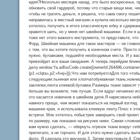
идея?Несколько месяцев назад, это было воскресенье, п
обновить свой гардероб, потому что старые вещи мне, чес
чтобы не тратить деньги, я решила, что сама смогу поши
направилась в местный магазин и купила несколько метр
хотелось получить в итоге классическую юбку в сдержан
нравится шить, но у меня нет швейной машинки. Если я 
тоже нет этого важного инструмента, то представьте, что
Форд. Швейная машинка для таких мастеров — не главно
с тем, что вы хотите получить в конечном счете. Просто о
нужно, булавками, подшейте необходимые места. И у вас
превзойдет все ваши ожидания. А теперь перейдем ближе
делу.window.Ya.adfoxCode.create({ownerId:264496,contain
{p1:»clqta»,p2:»fvej»}});Что нам потребуетсяДля того что
следующим:льняная или хлопчатобумажная ткань;ножницы
заклепки;лента клеевой;булавки.Размеры ткани зависят 
больше вы возьмете, тем лучше. Если вдруг нечаянно исп
это касается новичков в швейном деле.Я нарисовала неб
намного проще, чем может показаться на первый взгляд. 
машинке края, я использовала клеевую ленту.Плюс к это
встречи. Мне хотелось побыстрее завершить свой проект
по размеру, как показано на рисунке ниже. Самая сложна
вам нужно сделать, — обернуть отрезок ткани вокруг себ
прилегало, а не торчало. И для этого нужно сделать выта
фото. Я сделала это вручную.3. Затем проутюжьте.4. Спи