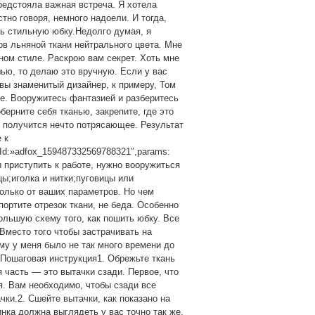
редстояла важная встреча. Я хотела
тно говоря, немного надоели. И тогда,
ть стильную юбку.Недолго думая, я
ов льняной ткани нейтрального цвета. Мне
ном стиле. Раскрою вам секрет. Хоть мне
шью, то делаю это вручную. Если у вас
 вы знаменитый дизайнер, к примеру, Том
е. Вооружитесь фантазией и разберитесь
берните себя тканью, закрепите, где это
 получится нечто потрясающее. Результат
 к
erId:»adfox_159487332569788321″,params:
бы приступить к работе, нужно вооружиться
;иголка и нитки;пуговицы или
только от ваших параметров. Но чем
ортите отрезок ткани, не беда. Особенно
ольшую схему того, как пошить юбку. Все
Вместо того чтобы застрачивать на
му у меня было не так много времени до
.Пошаговая инструкция1. Обрежьте ткань
я часть — это вытачки сзади. Первое, что
я. Вам необходимо, чтобы сзади все
чки.2. Сшейте вытачки, как показано на
нка должна выглядеть у вас точно так же,