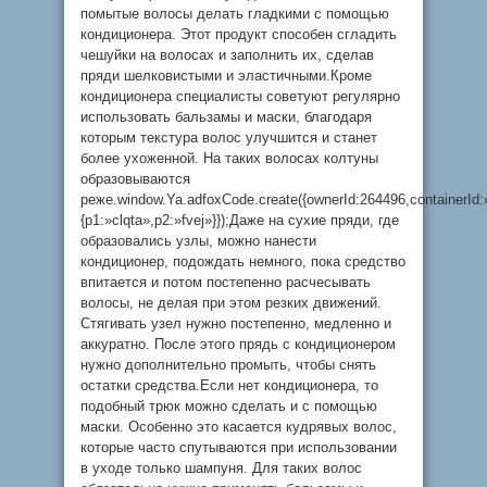
помытые волосы делать гладкими с помощью
кондиционера. Этот продукт способен сгладить
чешуйки на волосах и заполнить их, сделав
пряди шелковистыми и эластичными.Кроме
кондиционера специалисты советуют регулярно
использовать бальзамы и маски, благодаря
которым текстура волос улучшится и станет
более ухоженной. На таких волосах колтуны
образовываются
реже.window.Ya.adfoxCode.create({ownerId:264496,containerI
{p1:»clqta»,p2:»fvej»}});Даже на сухие пряди, где
образовались узлы, можно нанести
кондиционер, подождать немного, пока средство
впитается и потом постепенно расчесывать
волосы, не делая при этом резких движений.
Стягивать узел нужно постепенно, медленно и
аккуратно. После этого прядь с кондиционером
нужно дополнительно промыть, чтобы снять
остатки средства.Если нет кондиционера, то
подобный трюк можно сделать и с помощью
маски. Особенно это касается кудрявых волос,
которые часто спутываются при использовании
в уходе только шампуня. Для таких волос