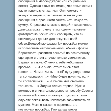
сообщения в мессенджерах или социальных
сетях). Однако стоит понимать, что такие схемы
часто используют жулики. Они «ломают»
аккаунты жертв и рассылают всем людям
сообщения с просьбами занять хоть какую-то
сумму. К прошениям можно подойти креативнее.
Девушка может скинуть молодому человеку
фотографию босых ног и сообщить, что ей
необходимы деньги для покупки новой
обуви.Волшебные фразыПри просьбах можно
использовать некоторые «волшебные» фразы.
Вероятность развития событий по позитивному
сценарию в этом случае только увеличится.
Варианты такие:»У меня к тебе небольшая
просьба …»;»Не знаю, стоит ли об этом
говорить. Не мог бы ты …»;»Я буду рада, если
ты согласишься …»;»Мне будет приятно, если
ты согласишься …»;»Помочь мне сможешь
только ты …».Задача элементарная. Нужно
вежливо и внимательно донести просьбу.Советы
психологаПсихологи советуют дамам в таких
случаях показывать некоторую зависимость от
мужчин. Можно также не переживать о
повторных просьбах. Иногда кавалеры