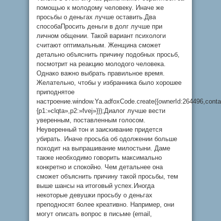
помощью к молодому человеку. Иначе же
просьбы о деньгах лучше оставить.Два
способаПросить деньги в долг лучше при
личном общении. Такой вариант психологи
считают оптимальным. Женщина сможет
детально объяснить причину подобных просьб,
посмотрит на реакцию молодого человека.
Однако важно выбрать правильное время.
Желательно, чтобы у избранника было хорошее
приподнятое
настроение.window.Ya.adfoxCode.create({ownerId:264496,cont
{p1:»clqta»,p2:»fvej»}});Диалог лучше вести
уверенным, поставленным голосом.
Неуверенный тон и заискивание придется
убирать. Иначе просьба об одолжении больше
походит на выпрашивание милостыни. Даме
также необходимо говорить максимально
конкретно и спокойно. Чем детальнее она
сможет объяснить причину такой просьбы, тем
выше шансы на итоговый успех.Иногда
некоторые девушки просьбу о деньгах
преподносят более креативно. Например, они
могут описать вопрос в письме (email,