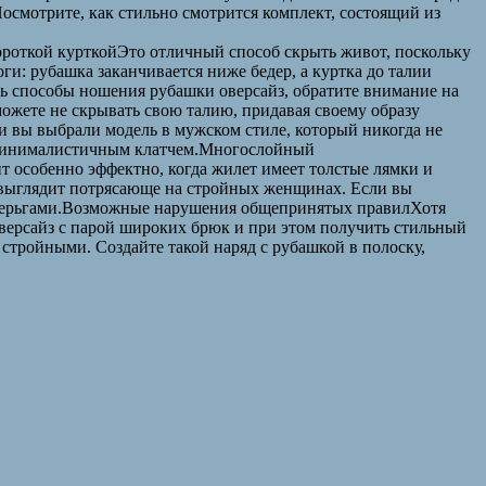
Посмотрите, как стильно смотрится комплект, состоящий из
 короткой курткойЭто отличный способ скрыть живот, поскольку
ги: рубашка заканчивается ниже бедер, а куртка до талии
ть способы ношения рубашки оверсайз, обратите внимание на
ожете не скрывать свою талию, придавая своему образу
и вы выбрали модель в мужском стиле, который никогда не
и минималистичным клатчем.Многослойный
т особенно эффектно, когда жилет имеет толстые лямки и
д выглядит потрясающе на стройных женщинах. Если вы
и серьгами.Возможные нарушения общепринятых правилХотя
оверсайз с парой широких брюк и при этом получить стильный
стройными. Создайте такой наряд с рубашкой в полоску,