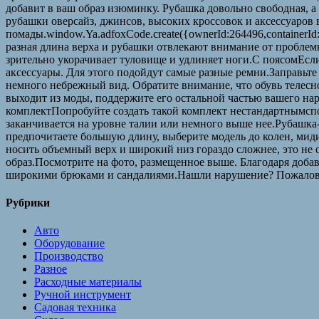
добавит в ваш образ изюминку. Рубашка довольно свободная, а
рубашки оверсайз, джинсов, высоких кроссовок и аксессуаров в
помады.window.Ya.adfoxCode.create({ownerId:264496,containerI
разная длина верха и рубашки отвлекают внимание от проблемн
зрительно укорачивает туловище и удлиняет ноги.С поясомЕсл
аксессуары. Для этого подойдут самые разные ремни.Заправьте
немного небрежный вид. Обратите внимание, что обувь телесн
выходит из моды, поддержите его остальной частью вашего н
комплектПопробуйте создать такой комплект нестандартнымспо
заканчивается на уровне талии или немного выше нее.Рубашка
предпочитаете большую длину, выберите модель до колен, ми
носить объемный верх и широкий низ гораздо сложнее, это не 
образ.Посмотрите на фото, размещенное выше. Благодаря доба
широкими брюками и сандалиями.Нашли нарушение? Пожалова
Рубрики
Авто
Оборудование
Производство
Разное
Расходные материалы
Ручной инструмент
Садовая техника