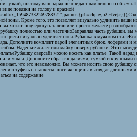
 низ узкий, поэтому ваш наряд не придаст вам лишнего объема. 
 виде повязки на голову и красной
d:»adfox_159487332569788321″,params:{p1:»clqta»,p2:»fvej»}});С
ой зоны. Кроме того, это позволяет визуально удлинить ваши но
и вы хотите подчеркнуть талию или просто желаете разнообрази
 рубашку полностью или частичноЗаправляя часть рубашки, вы м
ого цвета визуально удлиняет ноги.Рубашка в мужском стилеЕсл
аряда. Дополните комплект парой элегантных брюк, лоферами 
собом. Наденьте жилет или майку поверх рубашки. Это выгляди
-платьеРубашку оверсайз можно носить как платье. Такой наря
ди или макси. Дополните образ сандалиями, сумкой и крупным
означает, что это невозможно. Вы можете носить свою рубашку 
влению туфель на танкетке ноги женщины выглядят длинными и 
ться на содержание