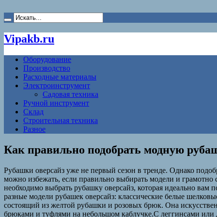
Vipakb.ru
Оборудование
Производство
Расходные материалы
Электроинструмент
Садовая техника
Ручной инструмент
Склад
Строительная техника
Разное
Как правильно подобрать модную рубаш
Рубашки оверсайз уже не первый сезон в тренде. Однако подоб
можно избежать, если правильно выбирать модели и грамотно с
необходимо выбрать рубашку оверсайз, которая идеально вам п
разные модели рубашек оверсайз: классические белые шелковы
состоящий из желтой рубашки и розовых брюк. Она искусствен
брюками и туфлями на небольшом каблучке.С леггинсами или д