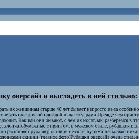
ку оверсайз и выглядеть в ней стильно:
рать их женщинам старше 40 лет бывает непросто из-за особенн
очетать их с другой одеждой и аксессуарами.Прежде чем присту
одходит. Какими они бывают, с чем их носят, мы разберемся в э
е, хлопчатобумажные с принтом, в мужском стиле, рубашки-плат
но расширяет рубашку, оставив незастегнутыми несколько нижн
жинсами скинни (главное фото)Рубашки оверсайз очень стильно