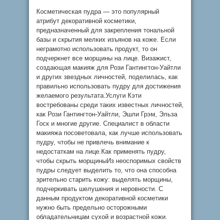
Косметическая пудра — это популярный
атрибут декоративной косметики,
предназначенный для закрепления тональной
базы и скрытия мелких изъянов на коже. Если
неграмотно использовать продукт, то он
подчеркнет все морщины на лице. Визажист,
создающая макияж для Рози Гантингтон-Уайтли
и других звездных личностей, поделилась, как
правильно использовать пудру для достижения
желаемого результата.Услуги Кэти
востребованы среди таких известных личностей,
как Рози Гантингтон-Уайтли, Эшли Грэм, Эльза
Госк и многие другие. Специалист в области
макияжа посоветовала, как лучше использовать
пудру, чтобы не привлечь внимание к
недостаткам на лице.Как применять пудру,
чтобы скрыть морщиныИз неоспоримых свойств
пудры следует выделить то, что она способна
зрительно старить кожу: выделять морщины,
подчеркивать шелушения и неровности. С
данным продуктом декоративной косметики
нужно быть предельно осторожными
обладательницам сухой и возрастной кожи.