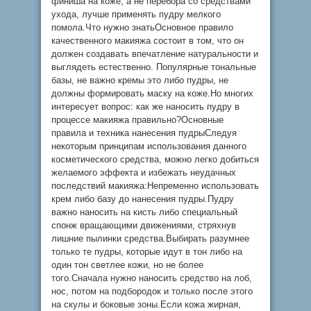
финиша на коже, а не перебора со средствами
ухода, лучше применять пудру мелкого
помола.Что нужно знатьОсновное правило
качественного макияжа состоит в том, что он
должен создавать впечатление натуральности и
выглядеть естественно. Популярные тональные
базы, не важно кремы это либо пудры, не
должны формировать маску на коже.Но многих
интересует вопрос: как же наносить пудру в
процессе макияжа правильно?Основные
правила и техника нанесения пудрыСледуя
некоторым принципам использования данного
косметического средства, можно легко добиться
желаемого эффекта и избежать неудачных
последствий макияжа:Непременно использовать
крем либо базу до нанесения пудры.Пудру
важно наносить на кисть либо специальный
спонж вращающими движениями, стряхнув
лишние пылинки средства.Выбирать разумнее
только те пудры, которые идут в тон либо на
один тон светлее кожи, но не более
того.Сначала нужно наносить средство на лоб,
нос, потом на подбородок и только после этого
на скулы и боковые зоны.Если кожа жирная,