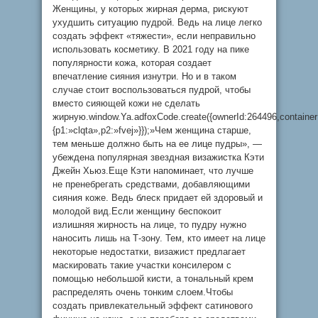
Женщины, у которых жирная дерма, рискуют
ухудшить ситуацию пудрой. Ведь на лице легко
создать эффект «тяжести», если неправильно
использовать косметику. В 2021 году на пике
популярности кожа, которая создает
впечатление сияния изнутри. Но и в таком
случае стоит воспользоваться пудрой, чтобы
вместо сияющей кожи не сделать
жирную.window.Ya.adfoxCode.create({ownerId:264496,containe
{p1:»clqta»,p2:»fvej»}});»Чем женщина старше,
тем меньше должно быть на ее лице пудры», —
убеждена популярная звездная визажистка Кэти
Джейн Хьюз.Еще Кэти напоминает, что лучше
не пренебрегать средствами, добавляющими
сияния коже. Ведь блеск придает ей здоровый и
молодой вид.Если женщину беспокоит
излишняя жирность на лице, то пудру нужно
наносить лишь на Т-зону. Тем, кто имеет на лице
некоторые недостатки, визажист предлагает
маскировать такие участки консилером с
помощью небольшой кисти, а тональный крем
распределять очень тонким слоем.Чтобы
создать привлекательный эффект сатинового