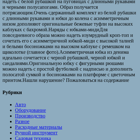
надеть с белой рубашкой на пуговицах с длинными рукавами
и черными полусапогами. Образ получается
потрясающим.Очень сдержанный комплект из белой рубашки
с длинными рукавами и юбки до колена с асимметричным
низом дополняют оригинальные бежевые туфли на высоких
каблуках с бахромой.Наряды с юбками-мидиДля
повседневного образа можно надеть изумрудный кроп-топ и
сочетать его с асимметричной юбкой-миди с высокой талией
и белыми босоножками на высоком каблуке с ремешком на
щиколотке (главное фото).Асимметричная юбка из денима
идеально сочетается с черной рубашкой, черной юбкой и
сандалиями.Оригинальную юбку с фигурными рюшами
можно надеть с простой футболкой с надписью и дополнить
полосатой сумкой и босоножками на платформе с цветочным
принтом.Нашли нарушение? Пожаловаться на содержание
Рубрики
Авто
Оборудование
Производство
Разное
Расходные материалы
Ручной инструмент
Садовая техника