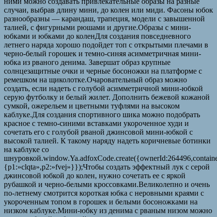
ними можно создавать привлекательные образы на разные
случаи, выбрав длину мини, до колен или миди. Фасоны юбок
разнообразны — карандаш, трапеция, модели с завышенной
талией, с фигурными рюшами и другие.Образы с мини-
юбками и юбками до коленДля создания повседневного
летнего наряда хорошо подойдет топ с открытыми плечами в
черно-белый горошек и темно-синяя асимметричная мини-
юбка из рваного денима. Завершат образ крупные
солнцезащитные очки и черные босоножки на платформе с
ремешком на щиколотке.Очаровательный образ можно
создать, если надеть с голубой асимметричной мини-юбкой
серую футболку и белый жилет. Дополнить бежевой кожаной
сумкой, ожерельем и цветными туфлями на высоком
каблуке.Для создания спортивного шика можно подобрать
красное с темно-синими вставками укороченное худи и
сочетать его с голубой рваной джинсовой мини-юбкой с
высокой талией. К такому наряду надеть коричневые ботинки
на каблуке со
шнуровкой.window.Ya.adfoxCode.create({ownerId:264496,contain
{p1:»clqta»,p2:»fvej»}});Чтобы создать эффектный лук с серой
джинсовой юбкой до колен, нужно сочетать ее с яркой
рубашкой и черно-белыми кроссовками.Великолепно и очень
по-летнему смотрится короткая юбка с неровными краями с
укороченным топом в горошек и белыми босоножками на
низком каблуке.Мини-юбку из денима с рваным низом можно