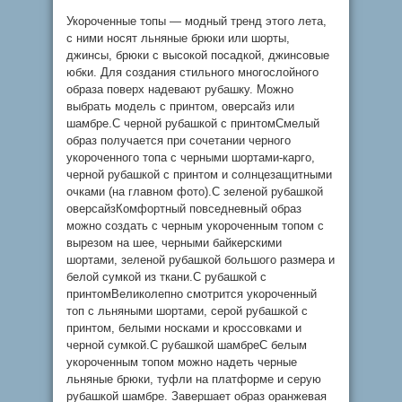
Укороченные топы — модный тренд этого лета,
с ними носят льняные брюки или шорты,
джинсы, брюки с высокой посадкой, джинсовые
юбки. Для создания стильного многослойного
образа поверх надевают рубашку. Можно
выбрать модель с принтом, оверсайз или
шамбре.С черной рубашкой с принтомСмелый
образ получается при сочетании черного
укороченного топа с черными шортами-карго,
черной рубашкой с принтом и солнцезащитными
очками (на главном фото).С зеленой рубашкой
оверсайзКомфортный повседневный образ
можно создать с черным укороченным топом с
вырезом на шее, черными байкерскими
шортами, зеленой рубашкой большого размера и
белой сумкой из ткани.С рубашкой с
принтомВеликолепно смотрится укороченный
топ с льняными шортами, серой рубашкой с
принтом, белыми носками и кроссовками и
черной сумкой.С рубашкой шамбреС белым
укороченным топом можно надеть черные
льняные брюки, туфли на платформе и серую
рубашкой шамбре. Завершает образ оранжевая