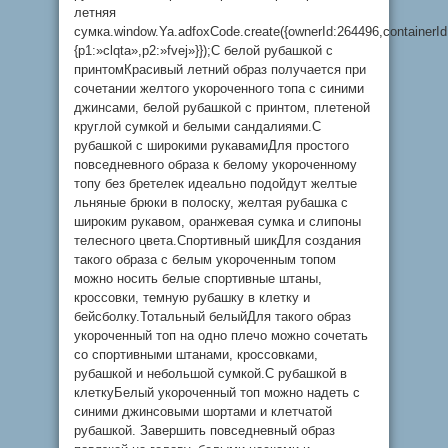
летняя
сумка.window.Ya.adfoxCode.create({ownerId:264496,container
{p1:»clqta»,p2:»fvej»}});С белой рубашкой с
принтомКрасивый летний образ получается при
сочетании желтого укороченного топа с синими
джинсами, белой рубашкой с принтом, плетеной
круглой сумкой и белыми сандалиями.С
рубашкой с широкими рукавамиДля простого
повседневного образа к белому укороченному
топу без бретелек идеально подойдут желтые
льняные брюки в полоску, желтая рубашка с
широким рукавом, оранжевая сумка и слипоны
телесного цвета.Спортивный шикДля создания
такого образа с белым укороченным топом
можно носить белые спортивные штаны,
кроссовки, темную рубашку в ​​клетку и
бейсболку.Тотальный белыйДля такого образ
укороченный топ на одно плечо можно сочетать
со спортивными штанами, кроссовками,
рубашкой и небольшой сумкой.С рубашкой в
клеткуБелый укороченный топ можно надеть с
синими джинсовыми шортами и клетчатой ​​
рубашкой. Завершить повседневный образ