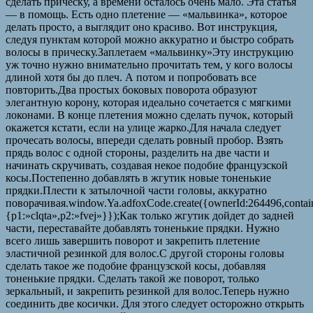
сделать прическу, а времени осталось очень мало. Эта статья
— в помощь. Есть одно плетение — «мальвинка», которое
делать просто, а выглядит оно красиво. Вот инструкция,
следуя пунктам которой можно аккуратно и быстро собрать
волосы в прическу.Заплетаем «мальвинку»Эту инструкцию
уж точно нужно внимательно прочитать тем, у кого волосы
длиной хотя бы до плеч. А потом и попробовать все
повторить.Два простых боковых поворота образуют
элегантную корону, которая идеально сочетается с мягкими
локонами. В конце плетения можно сделать пучок, который
окажется кстати, если на улице жарко.Для начала следует
прочесать волосы, впереди сделать ровный пробор. Взять
прядь волос с одной стороны, разделить на две части и
начинать скручивать, создавая некое подобие французской
косы.Постепенно добавлять в жгутик новые тоненькие
прядки.Плести к затылочной части головы, аккуратно
поворачивая.window.Ya.adfoxCode.create({ownerId:264496,conta
{p1:»clqta»,p2:»fvej»}});Как только жгутик дойдет до задней
части, переставайте добавлять тоненькие прядки. Нужно
всего лишь завершить поворот и закрепить плетение
эластичной резинкой для волос.С другой стороны головы
сделать такое же подобие французской косы, добавляя
тоненькие прядки. Сделать такой же поворот, только
зеркальный, и закрепить резинкой для волос.Теперь нужно
соединить две косички. Для этого следует осторожно открыть