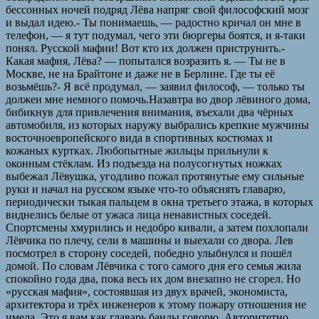
бессонных ночей подряд Лёва напряг свой философский мозг
и выдал идею.- Ты понимаешь, — радостно кричал он мне в
телефон, — я тут подумал, чего эти бюргеры боятся, и я-таки
понял. Русской мафии! Вот кто их должен приструнить.-
Какая мафия, Лёва? — попытался возразить я. — Ты не в
Москве, не на Брайтоне и даже не в Берлине. Где ты её
возьмёшь?- Я всё продумал, — заявил философ, — только ты
должен мне немного помочь.Назавтра во двор лёвиного дома,
бибикнув для привлечения внимания, въехали два чёрных
автомобиля, из которых наружу выбрались крепкие мужчины
восточноевропейского вида в спортивных костюмах и
кожаных куртках. Любопытные жильцы прильнули к
оконным стёклам. Из подъезда на полусогнутых ножках
выбежал Лёвушка, угодливо пожал протянутые ему сильные
руки и начал на русском языке что-то объяснять главарю,
периодически тыкая пальцем в окна третьего этажа, в которых
виднелись белые от ужаса лица ненавистных соседей.
Спортсмены хмурились и недобро кивали, а затем похлопали
Лёвчика по плечу, сели в машины и выехали со двора. Лев
посмотрел в сторону соседей, победно улыбнулся и пошёл
домой. По словам Лёвчика с того самого дня его семья жила
спокойно года два, пока весь их дом внезапно не сгорел. Но
«русская мафия», состоявшая из двух врачей, экономиста,
архитектора и трёх инженеров к этому пожару отношения не
имела. Это я вам как главарь банды говорю. Авторитетно.