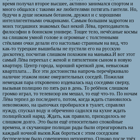
время получал второе высшее, активно занимался спортом и
много общался с такими же любителями потягать гантели. Но,
будучи в душе нежным ботаном, дружил и с хорошими
интеллигентными очкариками. Самым большим задротом из
моих тогдашних знакомых был некий Лёва, преподаватель
философии в боннском универе. Тощее тело, нечёсаные космы
на слишком умной голове и огромные с толстенными
стёклами очки делали его настолько странным на вид, что
как-то турецкие вышибалы не пустили его на русскую
дискотеку, посчитав слишком похожим на маньяка.И вот этот
самый Лёва переехал с женой и пятилетним сыном в новую
квартиру. Центр города, хороший крепкий дом, невысокая
квартплата… Все эти достоинства напрочь перечёркивало
наличие этажом ниже омерзительных соседей. Пожилая
немецкая пара откровенно издевалась над соседями сверху,
вызывая полицию по пять раз в день. То ребёнок слишком
громко играл, то телевизор им мешал, то ещё что-то. По ночам
Лёва терпел до последнего, потом, когда ждать становилось
невозможно, на цыпочках пробирался в туалет, справлял
нужду, спускал воду и обреченно садился на кухне ждать
полицейский наряд. Ждать, как правило, приходилось не
слишком долго. Это были ещё относительно спокойные
времена, и скучающие полицаи рады были отреагировать на
каждый ночной вызов.Как бороться с этим соседским
беспределом было совершенно непонятно. Однако после трёх