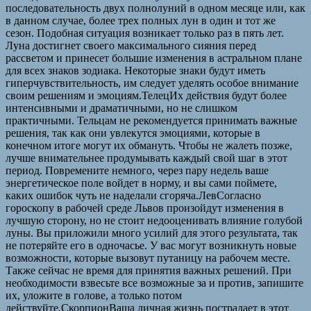
последовательность двух полнолуний в одном месяце или, как
в данном случае, более трех полных лун в один и тот же
сезон. Подобная ситуация возникает только раз в пять лет.
Луна достигнет своего максимального сияния перед
рассветом и принесет большие изменения в астральном плане
для всех знаков зодиака. Некоторые знаки будут иметь
гиперчувствительность, им следует уделять особое внимание
своим решениям и эмоциям.ТелецИх действия будут более
интенсивными и драматичными, но не слишком
практичными. Тельцам не рекомендуется принимать важные
решения, так как они увлекутся эмоциями, которые в
конечном итоге могут их обмануть. Чтобы не жалеть позже,
лучше внимательнее продумывать каждый свой шаг в этот
период. Повремените немного, через пару недель ваше
энергетическое поле войдет в норму, и вы сами поймете,
каких ошибок чуть не наделали сгоряча.ЛевСогласно
гороскопу в рабочей среде Львов произойдут изменения в
лучшую сторону, но не стоит недооценивать влияние голубой
луны. Вы приложили много усилий для этого результата, так
не потеряйте его в одночасье. У вас могут возникнуть новые
возможности, которые вызовут путаницу на рабочем месте.
Также сейчас не время для принятия важных решений. При
необходимости взвесьте все возможные за и против, запишите
их, уложите в голове, а только потом
действуйте.СкорпионВаша личная жизнь пострадает в этот