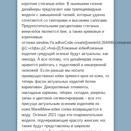
короткие стеганые юбки. В нынешнем сезоне
дизайнеры предлагают нам трапециевидные
модели с завышенной талией, которые удачно
сочетаются со свитерами и высокими сапогами.
Предпочтительными расцветками стеганых
мини-юбок являются беж, а также кремовые и
коричневые
оттенки.window.Ya.adfoxCode.create({ownerId:264496,contain
{p1:»clqta»,p2:»fvej»}});Кожаные юбкиКожаные
изделия грядущей осенью будут актуальны, как
никогда. А все потому, что дизайнерам очень
нравится работать с податливой и некапризной
экокожей. Если раньше мы носили
преимущественно юбки прямого кроя из кожи, то
теперь фасон актуальных изделий более
вариативен. Декоративные элементы,
накладные карманы, оборки, складки, разрезы,
запах и цветовое сегментирование – все это
присуще актуальным осенним изделиям из
кожи.МиниМини-юбки снова возвращаются в
моду. Осенью 2021 года эти очаровательные
модели, подчеркивающие красоту женских ног,
также будут представлены в широком