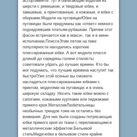
ассортименте. Тут и облегающие изделия из
шерсти с ремешком, и твидовые юбки, и
замшевые, и принтованные, и кожаные, и юбки с
оборками.Модели на пуговицахЮбки на
пуговицах были придуманы как «ответ» немного
поднадоевшим платьям-рубашкам. Причем этот
фасон встречается как в макси-, так и в мини-
исполнении.ПлиссеЭтим летом на пике
популярности находились короткие
плиссированные юбки. А вот модели плиссе
длиной до середины голени стилисты
советовали убрать до лучших времен. Кто бы
мог подумать, что лучшие времена наступят так
быстро!Уже этой осенью вы сможете
насладиться плиссированными юбками с
принтом, моделями на пуговицах и в очень
широкую складку. Носить такие юбки можно с
сапогами, кожаными куртками или пиджаками
прямого кроя.МеталликЛюбительницы
необычных трендов тоже не остались без
внимания. Для них были созданы потрясающие
юбки прямого кроя из ткани с переливающимся
металлическим эффектом.Бельевой
стильМиди-юбки в бельевом стиле крайне