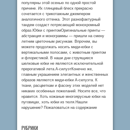
популярны этой осенью по одной простой
причине. Их глянцевый блеск прекрасно
сочетается с трикотажным джемпером
аналогичного оттенка. Этот разнофактурный
тандем создаст потрясающий монохромный
образ.Юбки с принтомОригинальные принты —
абстракция и монограммы — пришли на смену
летним цветочным рисункам. Впрочем, вы
можете продолжать носить миди-юбки с
вертикальными полосами, с животным принтом
и флористикой. В наши дни струящиеся
шелковые юбки не являются исключительной
прерогативой лета.А-силуэтКонечно же,
главным украшением элегантных и женственных
образов являются миди-юбки А-силуэта. К
ткани, расцветкам и фасону этих моделей нет
никаких особенных пожеланий. Носите все, что
нравится. Хоть кожаные многоярусные юбки на
пуговицах, хоть юбки из тюля.Нашли
нарушение? Пожаловаться на содержание
РУБРИКИ