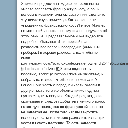
Хармони предложила: «Девочки, если вы не
умеете заплетать французскую косу, а ваши
волосы в исключительном состоянии, сделайте
эту несложную прическу».Как же заплести
упрощенную французскую косу?Теперь Миллер
не может объяснить, почему она не подумала об
этом раньше. Представленное ниже видео все
подробно объясняет.Итак, первый шаг —
разделить все волосы посередине (обычным
пробором) и хорошо расчесать их, чтобы не
было
колтунов.window.Ya.adfoxCode.create({ownerId:264496,contai
{p1:»clqta»,p2:»fvej»}});Затем надо взять
половину волос (с которой пока не работаем) и
собрать их в хвост, чтобы они не мешали.А
небольшую часть с передней части головы и
другую часть того же объема прямо под ней
нужно скрутить воедино.Каждый раз, когда вы
скручиваете, следует добавлять немного волос
на каждую прядь, как во французской косе, но
не заплетая ее.После того как вы закрутите
волосы до затылка, можно разделить их на три
части и начать плетение. То есть заплести