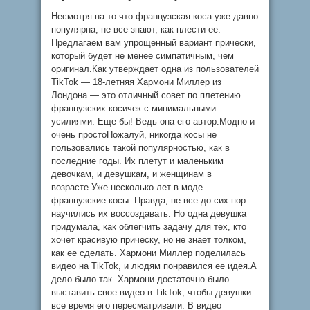
Несмотря на то что французская коса уже давно
популярна, не все знают, как плести ее.
Предлагаем вам упрощенный вариант прически,
который будет не менее симпатичным, чем
оригинал.Как утверждает одна из пользователей
TikTok — 18-летняя Хармони Миллер из
Лондона — это отличный совет по плетению
французских косичек с минимальными
усилиями. Еще бы! Ведь она его автор.Модно и
очень простоПожалуй, никогда косы не
пользовались такой популярностью, как в
последние годы. Их плетут и маленьким
девочкам, и девушкам, и женщинам в
возрасте.Уже несколько лет в моде
французские косы. Правда, не все до сих пор
научились их воссоздавать. Но одна девушка
придумала, как облегчить задачу для тех, кто
хочет красивую прическу, но не знает толком,
как ее сделать. Хармони Миллер поделилась
видео на TikTok, и людям понравился ее идея.А
дело было так. Хармони достаточно было
выставить свое видео в TikTok, чтобы девушки
все время его пересматривали. В видео