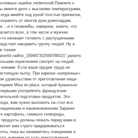
 основных ошибок любителей.Помните о
 вы имеете дело с высокими температурами,
сегда имейте под рукой толстые прихватки,
охранить от ожогов руки домочадцев,
….и о гигиенеВы, наверное, знаете, что
сается всех, в том числе и мужчин.
о-то начинает готовить с распущенными
редстоит накормить группу людей. Ну а
в тонкие
ainerId:»adfox_159487332569788321″,params:
 большим изумлением смотрят на людей,
 ножами. Если ваше орудие труда не
астоящую пытку. При нарезке «капризных»
ком удовольствии от приготовления пищи
термин Mise en place, который буквально
и первыми употреблять французские
рительной подготовки продуктов. Это
люда, вам нужно выложить на стол все
очищенными и нашинкованными.Заранее
ите картофель, смажьте сковороды,
е продукты должны лежать перед вами в
зволит вам строго придерживаться
дукты, пока вы занимаетесь очищением и
лать вовремя по ходу приготовления