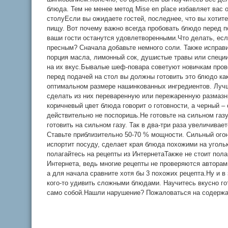
блюда. Тем не менее метод Mise en place избавляет вас 
столуЕсли вы ожидаете гостей, последнее, что вы хотите
пищу. Вот почему важно всегда пробовать блюдо перед п
ваши гости останутся удовлетворенными.Что делать, ес
пресным? Сначала добавьте немного соли. Также исправ
порция масла, лимонный сок, душистые травы или специи
на их вкус.Бывалые шеф-повара советуют новичкам прово
перед подачей на стол вы должны готовить это блюдо ка
оптимальном размере нашинкованных ингредиентов. Луч
сделать из них переваренную или пережаренную размазн
коричневый цвет блюда говорит о готовности, а черный – 
действительно не поспоришь.Не готовьте на сильном га
готовить на сильном газу. Так в два-три раза увеличивае
Ставьте приблизительно 50-70 % мощности. Сильный огон
испортит посуду, сделает края блюда похожими на уголь
полагайтесь на рецепты из ИнтернетаТакже не стоит пола
Интернета, ведь многие рецепты не проверяются автора
а для начала сравните хотя бы 3 похожих рецепта.Ну и в
кого-то удивить сложными блюдами. Научитесь вкусно го
само собой.Нашли нарушение? Пожаловаться на содерж