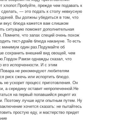
от хлопот.Пробуйте, прежде чем подавать к
 сделать, — это подать к столу невкусную
одачей. Вы должны убедиться в том, что
ли вкус блюда кажется вам слишком
ить ситуацию поможет дополнительная
. Помните, что запах специй очень похож
дить тест-драйв блюда накануне. То есть
к минимум один раз.Подумайте об
ше сохранить внешний вид овощей, чем
ю.Гордон Рамзи однажды сказал, что
о его испорченности. И с этим
зуПовара не рекомендуют любителям
тся риск сжечь или испортить блюдо.
ь не ускорит процесс приготовления. Он
ки, а середину оставит непропеченной.Не
гаться на первый попавшийся рецепт из
ми. Поэтому лучше идти опытным путем. Ну
 заключение хочется сказать: не пытайтесь
товить простую еду, и мастерство придет
ание