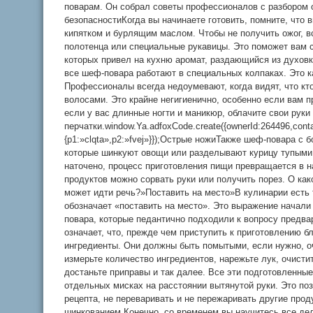
поварам. Он собрал советы профессионалов с разбором
безопасностиКогда вы начинаете готовить, помните, что
кипятком и бурлящим маслом. Чтобы не получить ожог, в
полотенца или специальные рукавицы. Это поможет вам с
которых привел на кухню аромат, раздающийся из духовки
все шеф-повара работают в специальных колпаках. Это ка
Профессионалы всегда недоумевают, когда видят, что кт
волосами. Это крайне негигиенично, особенно если вам п
если у вас длинные ногти и маникюр, облачите свои руки 
перчатки.window.Ya.adfoxCode.create({ownerId:264496,cont
{p1:»clqta»,p2:»fvej»}});Острые ножиТакже шеф-повара с
которые шинкуют овощи или разделывают курицу тупыми
наточено, процесс приготовления пищи превращается в н
продуктов можно сорвать руки или получить порез. О ка
может идти речь?»Поставить на место»В кулинарии есть 
обозначает «поставить на место». Это выражение начал
повара, которые педантично подходили к вопросу предва
означает, что, прежде чем приступить к приготовлению б
ингредиенты. Они должны быть помытыми, если нужно, 
измерьте количество ингредиентов, нарежьте лук, очист
достаньте приправы и так далее. Все эти подготовленны
отдельных мисках на расстоянии вытянутой руки. Это по
рецепта, не переваривать и не пережаривать другие про
шинкованием.Конечно, со временем вы научитесь все де