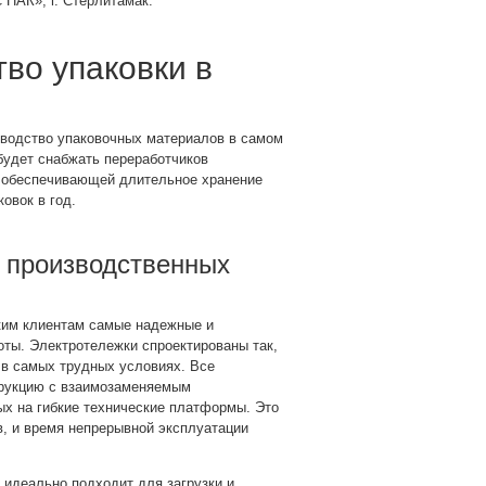
ПАК», г. Стерлитамак.
во упаковки в
зводство упаковочных материалов в самом
будет снабжать переработчиков
й, обеспечивающей длительное хранение
вок в год⁣⁣.
 производственных
ким клиентам самые надежные и
ты. Электротележки спроектированы так,
в самых трудных условиях. Все
рукцию с взаимозаменяемым
х на гибкие технические платформы. Это
, и время непрерывной эксплуатации
 идеально подходит для загрузки и