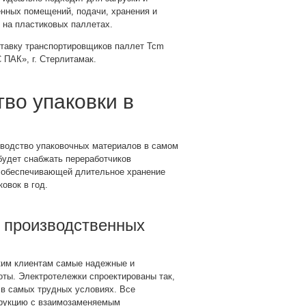
енных помещений, подачи, хранения и
 на пластиковых паллетах.
ставку транспортировщиков паллет Tcm
ПАК», г. Стерлитамак.
во упаковки в
зводство упаковочных материалов в самом
будет снабжать переработчиков
й, обеспечивающей длительное хранение
вок в год⁣⁣.
 производственных
ким клиентам самые надежные и
ты. Электротележки спроектированы так,
в самых трудных условиях. Все
рукцию с взаимозаменяемым