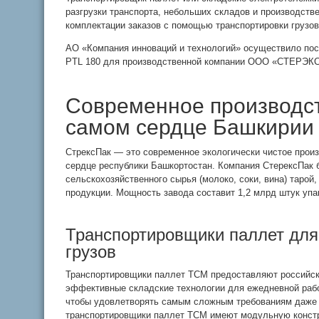
разгрузки транспорта, небольших складов и производств
комплектации заказов с помощью транспортировки грузов
АО «Компания инноваций и технологий» осуществило по
PTL 180 для производственной компании ООО «СТЕРЭКС 
Современное производст
самом сердце Башкирии
СтрексПак — это современное экологически чистое прои
сердце республики Башкортостан. Компания СтерексПак 
сельскохозяйственного сырья (молоко, соки, вина) таро
продукции. Мощность завода составит 1,2 млрд штук упако
Транспортировщики паллет для
грузов
Транспортировщики паллет ТСМ предоставляют российс
эффективные складские технологии для ежедневной рабо
чтобы удовлетворять самым сложным требованиям даже 
транспортировщики паллет ТСМ имеют модульную конст