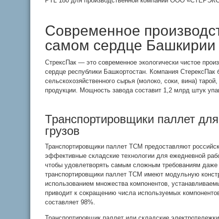
PTL 180 для производственной компании ООО «СТЕРЭКС 
Современное производст
самом сердце Башкирии
СтрексПак — это современное экологически чистое прои
сердце республики Башкортостан. Компания СтерексПак 
сельскохозяйственного сырья (молоко, соки, вина) таро
продукции. Мощность завода составит 1,2 млрд штук упако
Транспортировщики паллет для
грузов
Транспортировщики паллет ТСМ предоставляют российс
эффективные складские технологии для ежедневной рабо
чтобы удовлетворять самым сложным требованиям даже 
транспортировщики паллет ТСМ имеют модульную конст
использованием множества компонентов, устанавливаемы
приводит к сокращению числа используемых компонентов
составляет 98%.
Транспортировщик паллет или складские электротележки