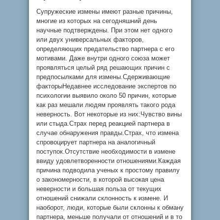
Супружеские измены имеют разные причины,
многие из которых на сегодняшний день
научные подтверждены. При этом нет одного
или двух универсальных факторов,
определяющих предательство партнера с его
мотивами. Даже внутри одного союза может
проявляться целый ряд решающих причин с
предпосылками для измены.Сдерживающие
факторыНедавнее исследование экспертов по
психологии выявило около 50 причин, которые
как раз мешали людям проявлять такого рода
неверность. Вот некоторые из них:Чувство вины
или стыда.Страх перед реакцией партнера в
случае обнаружения правды.Страх, что измена
спровоцирует партнера на аналогичный
поступок.Отсутствие необходимости в измене
ввиду удовлетворенности отношениями.Каждая
причина подводила ученых к простому правилу
о закономерности, в которой высокая цена
неверности и большая польза от текущих
отношений снижали склонность к измене. И
наоборот, люди, которые были склонны к обману
партнера, меньше получали от отношений и в то