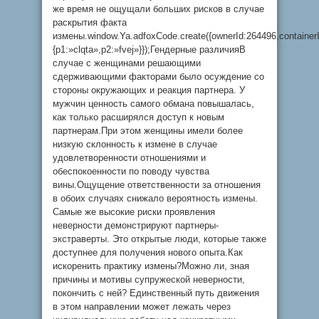
же время не ощущали больших рисков в случае
раскрытия факта
измены.window.Ya.adfoxCode.create({ownerId:264496,containe
{p1:»clqta»,p2:»fvej»}});Гендерные различияВ
случае с женщинами решающими
сдерживающими факторами было осуждение со
стороны окружающих и реакция партнера. У
мужчин ценность самого обмана повышалась,
как только расширялся доступ к новым
партнерам.При этом женщины имели более
низкую склонность к измене в случае
удовлетворенности отношениями и
обеспокоенности по поводу чувства
вины.Ощущение ответственности за отношения
в обоих случаях снижало вероятность измены.
Самые же высокие риски проявления
неверности демонстрируют партнеры-
экстраверты. Это открытые люди, которые также
доступнее для получения нового опыта.Как
искоренить практику измены?Можно ли, зная
причины и мотивы супружеской неверности,
покончить с ней? Единственный путь движения
в этом направлении может лежать через