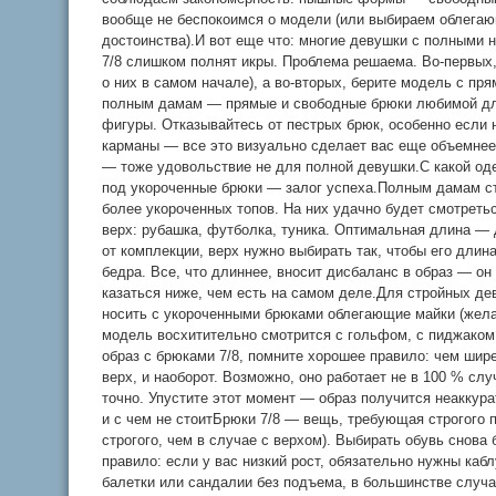
вообще не беспокоимся о модели (или выбираем облегаю
достоинства).И вот еще что: многие девушки с полными 
7/8 слишком полнят икры. Проблема решаема. Во-первых,
о них в самом начале), а во-вторых, берите модель с пр
полным дамам — прямые и свободные брюки любимой дл
фигуры. Отказывайтесь от пестрых брюк, особенно если н
карманы — все это визуально сделает вас еще объемнее
— тоже удовольствие не для полной девушки.С какой од
под укороченные брюки — залог успеха.Полным дамам ст
более укороченных топов. На них удачно будет смотрет
верх: рубашка, футболка, туника. Оптимальная длина —
от комплекции, верх нужно выбирать так, чтобы его дли
бедра. Все, что длиннее, вносит дисбаланс в образ — он
казаться ниже, чем есть на самом деле.Для стройных д
носить с укороченными брюками облегающие майки (жела
модель восхитительно смотрится с гольфом, с пиджаком,
образ с брюками 7/8, помните хорошее правило: чем шир
верх, и наоборот. Возможно, оно работает не в 100 % с
точно. Упустите этот момент — образ получится неаккур
и с чем не стоитБрюки 7/8 — вещь, требующая строгого 
строгого, чем в случае с верхом). Выбирать обувь снова
правило: если у вас низкий рост, обязательно нужны каблу
балетки или сандалии без подъема, в большинстве случае