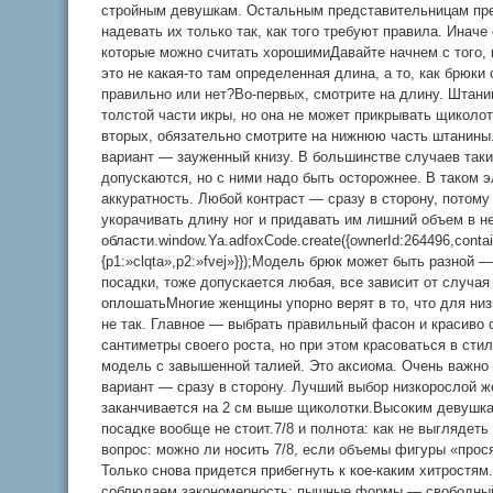
стройным девушкам. Остальным представительницам пре
надевать их только так, как того требуют правила. Иначе
которые можно считать хорошимиДавайте начнем с того, 
это не какая-то там определенная длина, а то, как брюки 
правильно или нет?Во-первых, смотрите на длину. Штан
толстой части икры, но она не может прикрывать щиколо
вторых, обязательно смотрите на нижнюю часть штанины
вариант — зауженный книзу. В большинстве случаев так
допускаются, но с ними надо быть осторожнее. В таком 
аккуратность. Любой контраст — сразу в сторону, потому
укорачивать длину ног и придавать им лишний объем в н
области.window.Ya.adfoxCode.create({ownerId:264496,cont
{p1:»clqta»,p2:»fvej»}});Модель брюк может быть разной 
посадки, тоже допускается любая, все зависит от случая и
оплошатьМногие женщины упорно верят в то, что для низ
не так. Главное — выбрать правильный фасон и красиво о
сантиметры своего роста, но при этом красоваться в ст
модель с завышенной талией. Это аксиома. Очень важно 
вариант — сразу в сторону. Лучший выбор низкорослой 
заканчивается на 2 см выше щиколотки.Высоким девушка
посадке вообще не стоит.7/8 и полнота: как не выгляде
вопрос: можно ли носить 7/8, если объемы фигуры «прос
Только снова придется прибегнуть к кое-каким хитростям
соблюдаем закономерность: пышные формы — свободный к