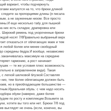
щий вариант, чтобы подчеркнуть
ногами жалуются на то, что брюки длиной
 следите за пропорциями длины (я писала
ямым, а не зауженным низом. Все просто:
ины.И еще несколько табу для пышной
а них есть складки, драпировка или
. Широкий ремень под укороченные брюки
еждой носят 7/8Правильно выбранный верх
оит отказаться от облегающих маек и тем
ься любой более или менее свободный
 до середины бедра.И вообще, независимо
на заканчивалась максимум на середине
 теряет гармонию, а рост начинает
евушек — те же условия плюс возможность
тельно в заправленном виде). Такая
 с легкой шелковой блузкой.Составляя
е низ, тем более облегающим должен быть
лучаев, но в преобладающем большинстве —
атным.Идеальная обувь: с чем надо носить
подбора обуви (наверно, даже более
 будем по росту и комплекции.Возьмите за
ки, хотите вы того или нет. Брюки 7/8 под
в выглядят не очень (если, конечно, вы