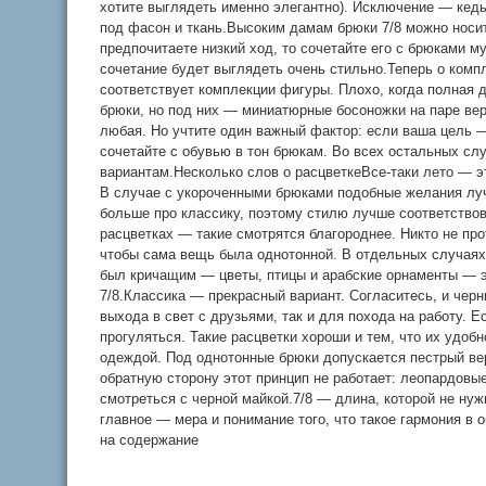
хотите выглядеть именно элегантно). Исключение — кед
под фасон и ткань.Высоким дамам брюки 7/8 можно носит
предпочитаете низкий ход, то сочетайте его с брюками му
сочетание будет выглядеть очень стильно.Теперь о комп
соответствует комплекции фигуры. Плохо, когда полная
брюки, но под них — миниатюрные босоножки на паре ве
любая. Но учтите один важный фактор: если ваша цель —
сочетайте с обувью в тон брюкам. Во всех остальных сл
вариантам.Несколько слов о расцветкеВсе-таки лето — эт
В случае с укороченными брюками подобные желания луч
больше про классику, поэтому стилю лучше соответство
расцветках — такие смотрятся благороднее. Никто не прот
чтобы сама вещь была однотонной. В отдельных случаях 
был кричащим — цветы, птицы и арабские орнаменты — э
7/8.Классика — прекрасный вариант. Согласитесь, и черн
выхода в свет с друзьями, так и для похода на работу. Е
прогуляться. Такие расцветки хороши и тем, что их удобно
одеждой. Под однотонные брюки допускается пестрый ве
обратную сторону этот принцип не работает: леопардовые
смотреться с черной майкой.7/8 — длина, которой не нуж
главное — мера и понимание того, что такое гармония в
на содержание