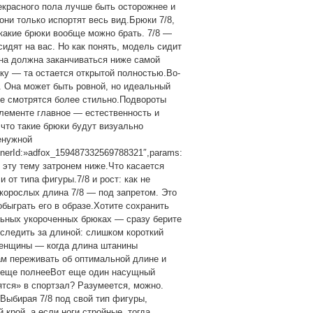
красного пола лучше быть осторожнее и
 они только испортят весь вид.Брюки 7/8,
какие брюки вообще можно брать. 7/8 —
сидят на вас. Но как понять, модель сидит
ина должна заканчиваться ниже самой
тку — та остается открытой полностью.Во-
. Она может быть ровной, но идеальный
ие смотрятся более стильно.Подвороты
элементе главное — естественность и
 что такие брюки будут визуально
енужной
ainerId:»adfox_159487332569788321″,params:
— эту тему затронем ниже.Что касается
 от типа фигуры.7/8 и рост: как не
корослых длина 7/8 — под запретом. Это
быграть его в образе.Хотите сохранить
ильных укороченных брюках — сразу берите
следить за длиной: слишком короткий
женщины — когда длина штанины
м переживать об оптимальной длине и
ть еще полнееВот еще один насущный
ятся» в спортзал? Разумеется, можно.
.Выбирая 7/8 под свой тип фигуры,
рой, а если ноги стройные, тогда