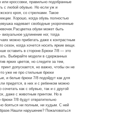
ы или кроссовки, правильно подобранные
ь с любой обувью. Но если уж и
жского кроя, со стрелками. Такое
лекции. Хорошо, когда обувь полностью
 девушка надевает свободные укороченные
ревочек.Расцветка обуви может быть
 визуальное удлинение ног, тогда
учаях можно прибегать даже к контрастным
о сезон, когда хочется носить яркие вещи.
ше оставить в стороне.Брюки 7/8 — это
вать. Выбирайте модели в сдержанных
ив ярких цветов, но следите за тем,
принт допускается, но важно, чтобы он не
то уже не про стильные брюки
ые, и белые брюки 7/8 подойдут как для
сли придется, в них и с ребенком можно
 сочетать как с обувью, так и с другой
рх, даже с животным принтом. Но в
 брюки 7/8 будут отвратительно
но бояться ни полным, ни худым. С ней
 образе.Нашли нарушение? Пожаловаться