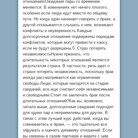
отношенияхОжидания пары со временем
меняются. В изменениях нет ничего плохого,
особенно если люди идут вместе по общему
пути. Но когда один начинает говорить о браке, а
другой отказывается слышать о нем, возникают
конфликты и неуверенность.Каждые
долгосрочные отношения подвержены периодам
конфликтов, которые могут привести к хаосу,
если не будут разрешены.5. Страх потерять
независимостьНужно признать, что
длительность некоторых отношений является
результатом страха. В частности, речь идет о
страхе потерять независимость, поскольку брак
иногда рассматривается как ограничение
свободы.Люди, которые находятся на стадии
свиданий, все еще считают себя независимыми
и свободными.Стоит ли заключать брак после
длительных отношений?Как вы, возможно,
читали выше, долгосрочные свидания подходят
для одних пар и неприемлемы для других. В
связи с этим лучший курс действий, когда вы
сомневаетесь в браке, — это тщательно все
обдумать и оценить динамику отношений. Если
вы уверены в своем партнере и видите с ним