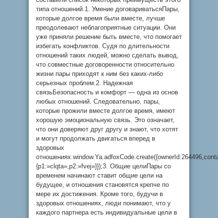
типа отношений.1. Умение договариватьсяПары,
которые долгое время были вместе, лучше
преодолевают неблагоприятные ситуации. Они
уже приняли решение быть вместе, что помогает
избегать конфликтов. Судя по длительности
отношений таких людей, можно сделать вывод,
что совместные договоренности относительно
жизни пары приходят к ним без каких-либо
серьезных проблем.2. Надежная
связьБезопасность и комфорт — одна из основ
любых отношений. Следовательно, пары,
которые прожили вместе долгое время, имеют
хорошую эмоциональную связь. Это означает,
что они доверяют друг другу и знают, что хотят
и могут продолжать двигаться вперед в
здоровых
отношениях.window.Ya.adfoxCode.create({ownerId:264496,cont
{p1:»clqta»,p2:»fvej»}});3. Общие целиПары со
временем начинают ставит общие цели на
будущее, и отношения становятся крепче по
мере их достижения. Кроме того, будучи в
здоровых отношениях, люди понимают, что у
каждого партнера есть индивидуальные цели в