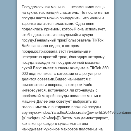
Посудомоечная машина — незаменимая вещь
на кухне, настоящий спасатель. Но после мытья
посуды часто можно обнаружить, что чашки и
тарелки остаются влажными. Одна няня
поделилась приемом, который она использует,
чтобы доставать из посудомойки сухую
посуду.Гениальный трюкПользователь TikTok
Бабс записала видео, в котором
продемострировала этот гениальный и
невероятно простой трюк, благодаря которому
посуда выходит из посудомоечной машины
сухой.Бабс имеет в своем аккаунте в TikTok 850
000 подписчиков, с которыми она регулярно
делится советами.Видео начинается с
приветствия и вопроса, в котором Бабс
интересуется, встречался ли кто-нибудь с
проблемой мокрой посуды после ее мытья в
машине.Далее она советует выбросить из
головы мысль о вытирании влажной посуды
вручную.window.Ya.adfoxCode.create({ownerId:264496,contain
{p1:»clqta»,p2:»fvej»}});Затем она демонстрирует,
как в конце каждого цикла мытья она
накидывает кухонное махровое полотенце на