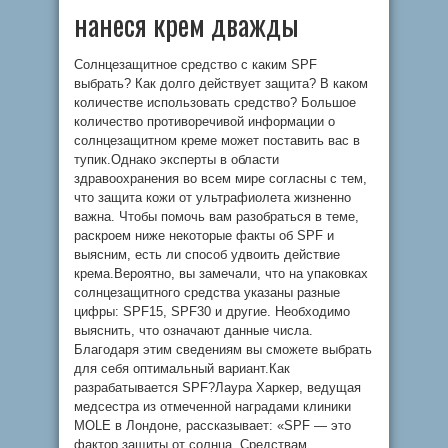
нанеся крем дважды
Солнцезащитное средство с каким SPF
выбрать? Как долго действует защита? В каком
количестве использовать средство? Большое
количество противоречивой информации о
солнцезащитном креме может поставить вас в
тупик.Однако эксперты в области
здравоохранения во всем мире согласны с тем,
что защита кожи от ультрафиолета жизненно
важна. Чтобы помочь вам разобраться в теме,
раскроем ниже некоторые факты об SPF и
выясним, есть ли способ удвоить действие
крема.Вероятно, вы замечали, что на упаковках
солнцезащитного средства указаны разные
цифры: SPF15, SPF30 и другие. Необходимо
выяснить, что означают данные числа.
Благодаря этим сведениям вы сможете выбрать
для себя оптимальный вариант.Как
разрабатывается SPF?Лаура Харкер, ведущая
медсестра из отмеченной наградами клиники
MOLE в Лондоне, рассказывает: «SPF — это
фактор защиты от солнца. Средствам