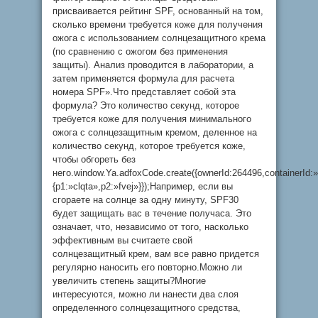
присваивается рейтинг SPF, основанный на том,
сколько времени требуется коже для получения
ожога с использованием солнцезащитного крема
(по сравнению с ожогом без применения
защиты). Анализ проводится в лаборатории, а
затем применяется формула для расчета
номера SPF».Что представляет собой эта
формула? Это количество секунд, которое
требуется коже для получения минимального
ожога с солнцезащитным кремом, деленное на
количество секунд, которое требуется коже,
чтобы обгореть без
него.window.Ya.adfoxCode.create({ownerId:264496,containerId
{p1:»clqta»,p2:»fvej»}});Например, если вы
сгораете на солнце за одну минуту, SPF30
будет защищать вас в течение получаса. Это
означает, что, независимо от того, насколько
эффективным вы считаете свой
солнцезащитный крем, вам все равно придется
регулярно наносить его повторно.Можно ли
увеличить степень защиты?Многие
интересуются, можно ли нанести два слоя
определенного солнцезащитного средства,