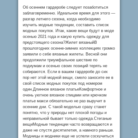
Об осеннем гардеробе следует позаботиться
заблаговременно. Идеальное время для этого —
разгар летнего сезона, когда необходимо
изучить модные тенденции, составить список
модных покупок. Итак, какие вещи будут в моде
осенью 2021 года и какую купить одежду для
предстоящего сезона?Жилет вязаныйВ
прошлогодних осенне-зимних коллекциях громко
заявили о себе вязаные жилеты. Весной они
продолжили триумфальное шествие по
подиумам и осенью своих позиций терять не
собираются. Если в вашем гардеробе до сих
пор нет этой модной вещи, смело заносите ее в
свой список модных покупок под номером
один.Длинное вязаное платьеКомфортное и
очень уютное вязаное спицами или крючком
платье макси обязательно не раз выручит в
осенние дни. С такой ​​моделью сразу станет
понятно, что у природы нет плохой погоды и
неправильной бывает только одежда.Стеганые
вещиМодные тенденции часто возвращаются и
даже не спустя десятилетия, а намного раньше.
Модницы и модники еще не успели соскучиться