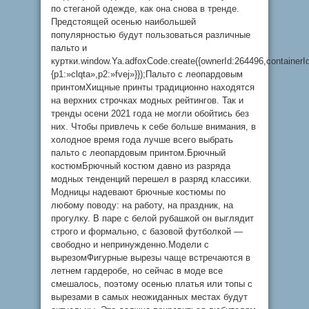
по стеганой одежде, как она снова в тренде.
Предстоящей осенью наибольшей
популярностью будут пользоваться различные
пальто и
куртки.window.Ya.adfoxCode.create({ownerId:264496,container
{p1:»clqta»,p2:»fvej»}});Пальто с леопардовым
принтомХищные принты традиционно находятся
на верхних строчках модных рейтингов. Так и
тренды осени 2021 года не могли обойтись без
них. Чтобы привлечь к себе больше внимания, в
холодное время года лучше всего выбрать
пальто с леопардовым принтом.Брючный
костюмБрючный костюм давно из разряда
модных тенденций перешел в разряд классики.
Модницы надевают брючные костюмы по
любому поводу: на работу, на праздник, на
прогулку. В паре с белой рубашкой он выглядит
строго и формально, с базовой футболкой —
свободно и непринужденно.Модели с
вырезомФигурные вырезы чаще встречаются в
летнем гардеробе, но сейчас в моде все
смешалось, поэтому осенью платья или топы с
вырезами в самых неожиданных местах будут