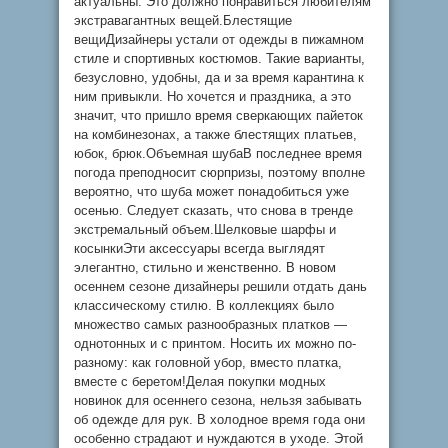
актуальны. Это должно понравиться любителям
экстравагантных вещей.Блестящие
вещиДизайнеры устали от одежды в пижамном
стиле и спортивных костюмов. Такие варианты,
безусловно, удобны, да и за время карантина к
ним привыкли. Но хочется и праздника, а это
значит, что пришло время сверкающих пайеток
на комбинезонах, а также блестящих платьев,
юбок, брюк.Объемная шубаВ последнее время
погода преподносит сюрпризы, поэтому вполне
вероятно, что шуба может понадобиться уже
осенью. Следует сказать, что снова в тренде
экстремальный объем.Шелковые шарфы и
косынкиЭти аксессуары всегда выглядят
элегантно, стильно и женственно. В новом
осеннем сезоне дизайнеры решили отдать дань
классическому стилю. В коллекциях было
множество самых разнообразных платков —
однотонных и с принтом. Носить их можно по-
разному: как головной убор, вместо платка,
вместе с беретом!Делая покупки модных
новинок для осеннего сезона, нельзя забывать
об одежде для рук. В холодное время года они
особенно страдают и нуждаются в уходе. Этой